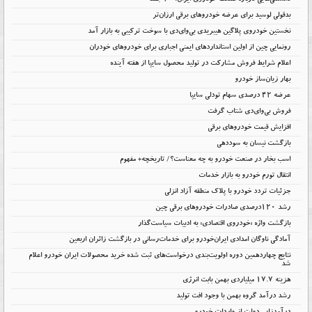
دانستنی‌هایی درباره صنعت خودروی ایران؛ ۱۰ جمله
بدقولی لوسید برای عرضه خودروهای برقی ارزان‌تر
نخستین خودروی پلاگین هیبریدی بی‌وای‌دی با سوخت ترکیبی به بازار آمد
رونمایی چین از اولین استانداردهای ایمنی اجباری برای خودروهای خودران
اعلام شرایط فروش مشارکت در تولید محصول سایپا از هفته آینده
بهار زیان‌ساز خودرو
عرضه ۴۲ درصدی سهام تودلی سایپا
فروش بی‌وای‌دی شتاب گرفت
افزایش قیمت خودروهای برقی
بازگشت نیسان به سوددهی
اسب بخار در صنعت خودرو به چه معناست؟/ تاریخچه+ مفهوم
انتقال تورم خودرو به بازار خدمات
جزئیات تردد خودرو با پلاک منطقه آزاد انزلی
رشد ۱۲۰درصدی صادرات خودروهای برقی چین
بازگشت واژه «خودروی اقتصادی» به ادبیات سیاست‌گذار
آمادگی ناوگان امدادی ایران‌خودرو برای خدمات‌رسانی در بازگشت زائران اربعین
نتایج چهاردهمین دوره اولویت‌بندی درخواست‌های ثبت شده خرید محصولات ایران خودرو اعلام
شد
هزینه ۱۷.۷ میلیاردی بهمن بابت انرژی
رشد درآمد گروه بهمن با وجود افت تولید