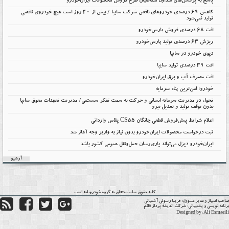
پاسخ به پرسش‌های متداول متقاضیان طرح فروش محصولات ایران‌خودرو
کاهش ۶۹ درصدی خودروهای ناقص شرکت سایپا / بیش از ۴۰ روز است هیچ خودروی ناقصی
تولید نمی‌شود
افت 68 درصدی فروش پارس‌خودرو
ریزش 63 درصدی تولید پارس‌خودرو
دپوی خودرو در سایپا
افت ۳۹ درصدی تولید سایپا
افت مصرف آب و برق ایران‌خودرو
خودرو؛ امن‌ترین پناه سرمایه
تحول در مدیریت سرمایه انسانی و حرکت به سمت تفکر سیستمی/ مدیریت تعهدات معوق سایپا
بدون توقف تولید و تعدیل نیرو
اعلام شرایط پیش‌فروش قطعی چانگان CS55 پلاس وارداتی
ثبت درخواست محصولات ایران‌خودرو بدون نیاز به واریز وجه آغاز شد
ایران‌خودرو دیزل می‌تواند یاری‌رسان حمل‌ونقل عمومی کشور باشد
آرشیو
کلیه حقوق سایت متعلق به گروه
خودرونامه
است
حب امتیاز و مدیر مسوول:
فریبا رسولی آشتیانی
نامه نویسی و پشتیبانی:
شرکت اندیشه پرداز قائم
Designed by:
Ali Esmaei