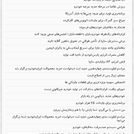
درآمدزایی دولت از واردات خودرو
ریزش تقاضا در مرحله جدید عرضه خودرو
برنامه‌ریزی فورد برای ورود چینی‌ها به بازار آمریکا
چراغ سبز گمرک برای واردات اتوبوس‌های کارکرده
هشدار به متقاضیان خودروهای فرسوده
قراردادهای یک‌طرفه خودروسازان با قطعه‌سازان/ انجمن‌های صنفی ورود کنند
برخی مشتریان سایپا از تأخیر طولانی در تحویل شاهین گلایه دارند
راه‌اندازی واحد ویژه «یارا» برای تسریع امدادرسانی به زائران اربعین
کاهش مصرف انرژی پارس‌خودرو از ناحیه افت تولید
قبض انرژی ۸۴ میلیاردی سایپا
مراسم اولویت‌بندی چهاردهمین دوره ثبت درخواست خرید محصولات ایران‌خودرو برگزار شد
معمای تیراژ پس از اصلاح قیمت
اختصاص سهمیه ویژه ارزی برای قطعات وارداتی ها
شورای رقابت: قراردادهای مشارکت در تولید خودرو غیرقانونی نیست
خودروهای جدید شیائومی در راه بازار
برنامه‌ریزی برای واردات ۷۵ هزار خودرو
من دستش را می‌گیرم، شما پایش را؛ با هم بیندازیمش بیرون
مراسم اولویت بندی چهاردهمین دوره ثبت درخواست خرید محصولات ایران‌خودرو شنبه برگزار
می‌شود
طراحی «سیستم ضدسرقت سه‌لایه‌ای» خودرو