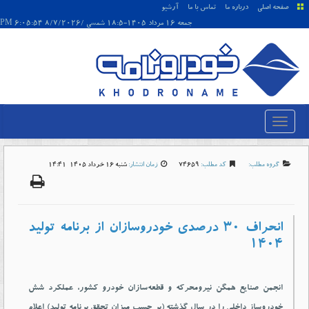
صفحه اصلی
درباره ما
تماس با ما
آرشیو
جمعه 16 مرداد 1405-18:5 شمسی /8/7/2026 6:05:54 PM
گروه مطلب:
کد مطلب:
74659
زمان انتشار:
شنبه 16 خرداد 1405-14:41
انحراف 30 درصدی خودروسازان از برنامه تولید
1404
انجمن صنایع همگن نیرومحرکه و قطعه‌سازان خودرو کشور، عملکرد شش
خودروساز داخلی را در سال گذشته (بر حسب میزان تحقق برنامه تولید) اعلام