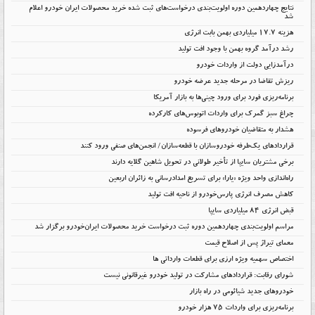
نتایج چهاردهمین دوره اولویت‌بندی درخواست‌های ثبت شده خرید محصولات ایران خودرو اعلام
شد
هزینه ۱۷.۷ میلیاردی بهمن بابت انرژی
رشد درآمد گروه بهمن با وجود افت تولید
درآمدزایی دولت از واردات خودرو
ریزش تقاضا در مرحله جدید عرضه خودرو
برنامه‌ریزی فورد برای ورود چینی‌ها به بازار آمریکا
چراغ سبز گمرک برای واردات اتوبوس‌های کارکرده
هشدار به متقاضیان خودروهای فرسوده
قراردادهای یک‌طرفه خودروسازان با قطعه‌سازان/ انجمن‌های صنفی ورود کنند
برخی مشتریان سایپا از تأخیر طولانی در تحویل شاهین گلایه دارند
راه‌اندازی واحد ویژه «یارا» برای تسریع امدادرسانی به زائران اربعین
کاهش مصرف انرژی پارس‌خودرو از ناحیه افت تولید
قبض انرژی ۸۴ میلیاردی سایپا
مراسم اولویت‌بندی چهاردهمین دوره ثبت درخواست خرید محصولات ایران‌خودرو برگزار شد
معمای تیراژ پس از اصلاح قیمت
اختصاص سهمیه ویژه ارزی برای قطعات وارداتی ها
شورای رقابت: قراردادهای مشارکت در تولید خودرو غیرقانونی نیست
خودروهای جدید شیائومی در راه بازار
برنامه‌ریزی برای واردات ۷۵ هزار خودرو