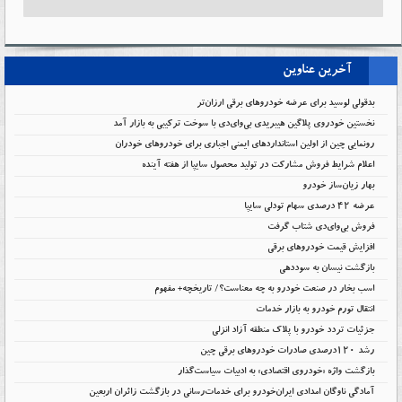
آخرین عناوین
بدقولی لوسید برای عرضه خودروهای برقی ارزان‌تر
نخستین خودروی پلاگین هیبریدی بی‌وای‌دی با سوخت ترکیبی به بازار آمد
رونمایی چین از اولین استانداردهای ایمنی اجباری برای خودروهای خودران
اعلام شرایط فروش مشارکت در تولید محصول سایپا از هفته آینده
بهار زیان‌ساز خودرو
عرضه ۴۲ درصدی سهام تودلی سایپا
فروش بی‌وای‌دی شتاب گرفت
افزایش قیمت خودروهای برقی
بازگشت نیسان به سوددهی
اسب بخار در صنعت خودرو به چه معناست؟/ تاریخچه+ مفهوم
انتقال تورم خودرو به بازار خدمات
جزئیات تردد خودرو با پلاک منطقه آزاد انزلی
رشد ۱۲۰درصدی صادرات خودروهای برقی چین
بازگشت واژه «خودروی اقتصادی» به ادبیات سیاست‌گذار
آمادگی ناوگان امدادی ایران‌خودرو برای خدمات‌رسانی در بازگشت زائران اربعین