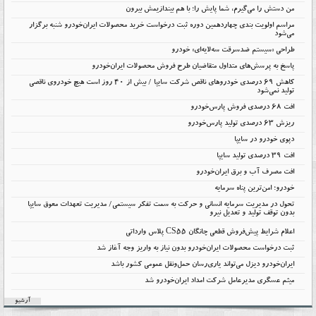
من دستش را می‌گیرم، شما پایش را؛ با هم بیندازیمش بیرون
مراسم اولویت بندی چهاردهمین دوره ثبت درخواست خرید محصولات ایران‌خودرو شنبه برگزار
می‌شود
طراحی «سیستم ضدسرقت سه‌لایه‌ای» خودرو
پاسخ به پرسش‌های متداول متقاضیان طرح فروش محصولات ایران‌خودرو
کاهش ۶۹ درصدی خودروهای ناقص شرکت سایپا / بیش از ۴۰ روز است هیچ خودروی ناقصی
تولید نمی‌شود
افت 68 درصدی فروش پارس‌خودرو
ریزش 63 درصدی تولید پارس‌خودرو
دپوی خودرو در سایپا
افت ۳۹ درصدی تولید سایپا
افت مصرف آب و برق ایران‌خودرو
خودرو؛ امن‌ترین پناه سرمایه
تحول در مدیریت سرمایه انسانی و حرکت به سمت تفکر سیستمی/ مدیریت تعهدات معوق سایپا
بدون توقف تولید و تعدیل نیرو
اعلام شرایط پیش‌فروش قطعی چانگان CS55 پلاس وارداتی
ثبت درخواست محصولات ایران‌خودرو بدون نیاز به واریز وجه آغاز شد
ایران‌خودرو دیزل می‌تواند یاری‌رسان حمل‌ونقل عمومی کشور باشد
میثم عسگری مدیرعامل شرکت امداد ایران‌خودرو شد
آرشیو