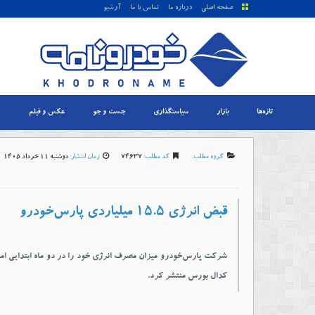
صفحه اصلی
درباره ما
تماس با ما
آرشیو
تازه‌ها
بازار
سیاستگذاری
جست و جو
عکس و فیلم
گروه مطلب:
کد مطلب:
74637
زمان انتشار:
دوشنبه 11 خرداد 1405-9:35
قبض انرژی 15.5 میلیاردی پارس‌خودرو
شرکت پارس‌خودرو میزان مصرف انرژی خود را در دو ماه ابتدایی امس
کدال بورس منتشر کرد.