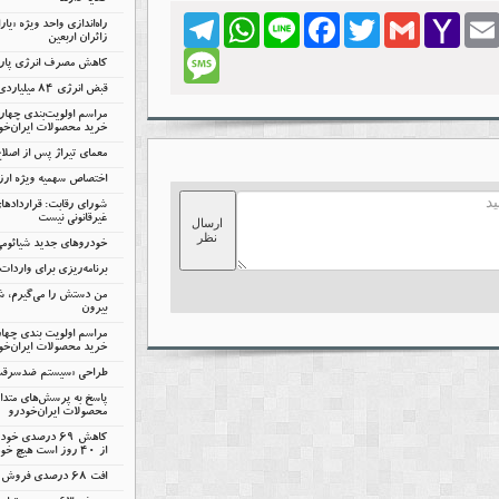
گلایه دارند
Telegram
WhatsApp
Line
Facebook
Twitter
Gmail
Yahoo
Emai
راه‌اندازی واحد ویژه «یا
Mail
زائران اربعین
Message
کاهش مصرف انرژی پارس‌
قبض انرژی ۸۴ میلیاردی سایپا
مراسم اولویت‌بندی چها
خرید محصولات ایران‌خو
معمای تیراژ پس از اصلا
اختصاص سهمیه ویژه ارزی
شورای رقابت: قرارداده
غیرقانونی نیست
ارسال
نظر
خودروهای جدید شیائومی 
برنامه‌ریزی برای واردات ۷۵ هزار خودر
من دستش را می‌گیرم، شم
بیرون
مراسم اولویت بندی چها
خرید محصولات ایران‌خود
طراحی «سیستم ضدسرقت س
پاسخ به پرسش‌های متدا
محصولات ایران‌خودرو
کاهش ۶۹ درصدی
از ۴۰ روز است هیچ خودروی ناقصی تولید نمی‌شود
افت 68 درصدی فروش پارس‌خودرو