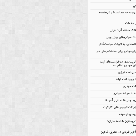
هی
و به چه معناست؟/ تاریخچه+
ار خدمات
اک منطقه آزاد انزلی
تصادی» به ادبیات سیاست‌گذار
یران‌خودرو برای خدمات‌رسانی در
ولویت‌بندی درخواست‌های ثبت
ن خودرو اعلام شد
 وجود افت تولید
دات خودرو
جدید عرضه خودرو
ود چینی‌ها به بازار آمریکا
ردات اتوبوس‌های کارکرده
روهای فرسوده
روسازان با قطعه‌سازان/
ند
تأخیر طولانی در تحویل شاهین