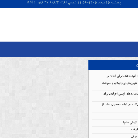
پنجشنبه 15 مرداد 1405-11:56 شمسی /8/6/2026 11:56:47 AM
ن
 خودروهای برقی ارزان‌تر
هیبریدی بی‌وای‌دی با سوخت
انداردهای ایمنی اجباری برای
کت در تولید محصول سایپا از
گرفت
برقی