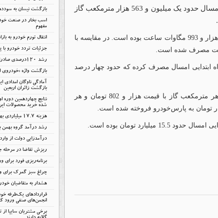
به گزارش خودرونامه، این خودروساز در دو ماه نخست امسال حدود یک میلیون و 563 هزار مترمکعب گاز
بازگشت نیسان به سودد
اسب بخار در صنعت خودر
مفهوم
مصرف برق پارس‌خودرو در بازه زمانی تحت بررسی هفت هزار و 993 مگاوات ساعت بوده است. در مقایسه با
انتقال تورم خودرو به باز
جزئیات تردد خودرو با پل
رشد ۱۲۰درصدی صادرات خودروهای برقی چین
71 مترمکعب آب در دو ماه ابتدایی امسال مصرف کرده که حدود چهار درصد
بازگشت واژه «خودروی اق
آمادگی ناوگان امدادی ا
بازگشت زائران اربعین
هر مترمکعب آب با قیمت حدود چهار هزار و 640 تومان، هر مترمکعب گاز با قیمت هزار و 802 تومان و هر
نتایج چهاردهمین دوره ا
شده خرید محصولات ایرا
هزینه ۱۷.۷ میلیاردی بهمن بابت انرژی
یلیارد تومان بوده است.
رشد درآمد گروه بهمن با
درآمدزایی دولت از وار
ریزش تقاضا در مرحله 
برنامه‌ریزی فورد برای ور
چراغ سبز گمرک برای وا
هشدار به متقاضیان خود
قراردادهای یک‌طرفه خود
انجمن‌های صنفی ورود کن
برخی مشتریان سایپا از 