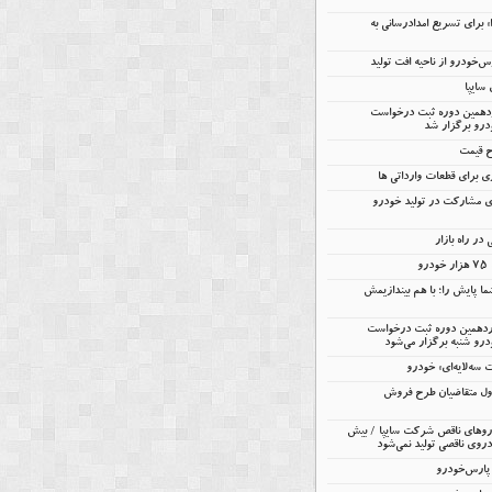
را» برای تسریع امدادرسانی به
خودرو از ناحیه افت تولید
ردهمین دوره ثبت درخواست
درو برگزار شد
ح قیمت
 برای قطعات وارداتی ها
ای مشارکت در تولید خودرو
در راه بازار
و
ا پایش را؛ با هم بیندازیمش
ردهمین دوره ثبت درخواست
رو شنبه برگزار می‌شود
ه‌لایه‌ای» خودرو
ول متقاضیان طرح فروش
 خودروهای ناقص شرکت سایپا / بیش