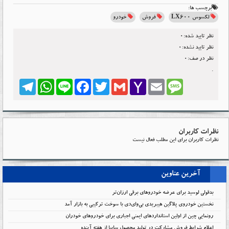
برچسب ها:
لکسوس LX۶۰۰
فروش
خودرو
نظر تایید شده:0
نظر تایید نشده:0
نظر در صف:0
.
Telegram
WhatsApp
Line
Facebook
Twitter
Gmail
Yahoo
Email
Message
Mail
نظرات کاربران
نظرات کاربران برای این مطلب فعال نیست
آخرین عناوین
بدقولی لوسید برای عرضه خودروهای برقی ارزان‌تر
نخستین خودروی پلاگین هیبریدی بی‌وای‌دی با سوخت ترکیبی به بازار آمد
رونمایی چین از اولین استانداردهای ایمنی اجباری برای خودروهای خودران
اعلام شرایط فروش مشارکت در تولید محصول سایپا از هفته آینده