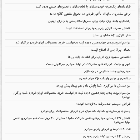
هشدار به متقاضیان خودروهای فرسوده
قراردادهای یک‌طرفه خودروسازان با قطعه‌سازان/ انجمن‌های صنفی ورود کنند
برخی مشتریان سایپا از تأخیر طولانی در تحویل شاهین گلایه دارند
راه‌اندازی واحد ویژه «یارا» برای تسریع امدادرسانی به زائران اربعین
کاهش مصرف انرژی پارس‌خودرو از ناحیه افت تولید
قبض انرژی ۸۴ میلیاردی سایپا
مراسم اولویت‌بندی چهاردهمین دوره ثبت درخواست خرید محصولات ایران‌خودرو برگزار شد
معمای تیراژ پس از اصلاح قیمت
اختصاص سهمیه ویژه ارزی برای قطعات وارداتی ها
شورای رقابت: قراردادهای مشارکت در تولید خودرو غیرقانونی نیست
خودروهای جدید شیائومی در راه بازار
برنامه‌ریزی برای واردات ۷۵ هزار خودرو
من دستش را می‌گیرم، شما پایش را؛ با هم بیندازیمش بیرون
مراسم اولویت بندی چهاردهمین دوره ثبت درخواست خرید محصولات ایران‌خودرو شنبه برگزار
می‌شود
طراحی «سیستم ضدسرقت سه‌لایه‌ای» خودرو
پاسخ به پرسش‌های متداول متقاضیان طرح فروش محصولات ایران‌خودرو
کاهش ۶۹ درصدی خودروهای ناقص شرکت سایپا / بیش از ۴۰ روز است هیچ خودروی ناقصی
تولید نمی‌شود
افت 68 درصدی فروش پارس‌خودرو
ریزش 63 درصدی تولید پارس‌خودرو