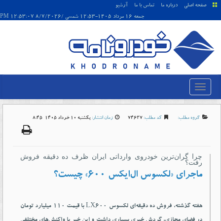
صفحه اصلی
درباره ما
تماس با ما
آرشیو
جمعه 16 مرداد 1405-12:53 شمسی /8/7/2026 12:53:07 PM
گروه مطلب:
کد مطلب:
74627
زمان انتشار:
يکشنبه 10 خرداد 1405-8:45
چرا گران‌ترین خودروی وارداتی ایران ظرف ده دقیقه فروش
رفت؟
ماجرای «لکسوس ال‌ایکس ۶۰۰» چیست؟
هفته گذشته، فروش ده دقیقه‌ای لکسوس LX۶۰۰ با قیمت ۱۱۰ میلیارد تومان
در فضای مجازی، گردش خبری بسیاری داشت و این خبر با واکنش‌های مختلفی