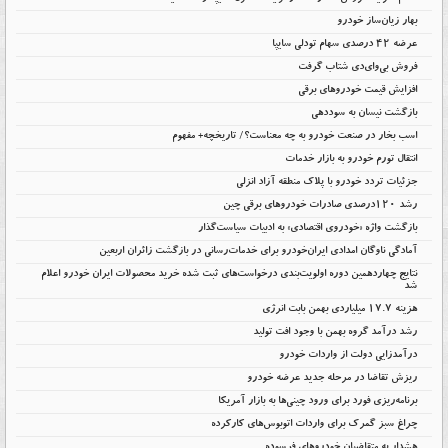
بهار زیان‌ساز خودرو
عرضه ۴۲ درصدی سهام تودلی سایپا
فروش بی‌وای‌دی شتاب گرفت
افزایش قیمت خودروهای برقی
بازگشت نیسان به سوددهی
اسب بخار در صنعت خودرو به چه معناست؟/ تاریخچه+ مفهوم
انتقال تورم خودرو به بازار خدمات
جزئیات تردد خودرو با پلاک منطقه آزاد انزلی
رشد ۱۲۰درصدی صادرات خودروهای برقی چین
بازگشت واژه «خودروی اقتصادی» به ادبیات سیاست‌گذار
آمادگی ناوگان امدادی ایران‌خودرو برای خدمات‌رسانی در بازگشت زائران اربعین
نتایج چهاردهمین دوره اولویت‌بندی درخواست‌های ثبت شده خرید محصولات ایران خودرو اعلام
شد
هزینه ۱۷.۷ میلیاردی بهمن بابت انرژی
رشد درآمد گروه بهمن با وجود افت تولید
درآمدزایی دولت از واردات خودرو
ریزش تقاضا در مرحله جدید عرضه خودرو
برنامه‌ریزی فورد برای ورود چینی‌ها به بازار آمریکا
چراغ سبز گمرک برای واردات اتوبوس‌های کارکرده