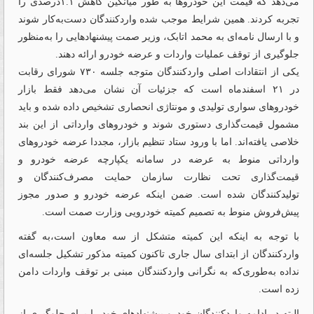
می‌دهد که قیمت این خودروها به طور میانگین کاهش ۱.۱درصدی را
تجربه کردند. همین شرایط موجب شده واردکنندگان دست‌به‌کار شوند
و با ارسال نامه‌ای به محمد اتابک،‌ وزیر صمت پیشنهادهایی را به‌منظور
جلوگیری از توقف عملیات واردات و عرضه خودرو ارائه دهند.
یکی از انتقادات اصلی واردکنندگان متوجه جلسه ۷۳۰ شورای رقابت
در ۲۱ اسفندماه است که جزئیات آن نشان می‌دهد فقط بازار
خودروهای سواری تولیدی و مونتاژی انحصاری تشخیص داده شده و باید
مشمول قیمت‌گذاری دستوری شوند و خودروهای وارداتی از این بند
خلاصی یافته‌اند. اما با ورود ستاد تنظیم بازار، مجددا عرضه خودروهای
وارداتی منوط به عرضه در سامانه یکپارچه عرضه خودرو و
قیمت‌گذاری تحت نظارت سازمان حمایت مصرف‌کنندگان و
تولیدکنندگان شده است. ضمن اینکه عرضه خودرو و صدور مجوز
پیش‌فروش منوط به تصمیم کمیته خودرویی وزارت صمت است.
با توجه به اینکه این کمیته متشکل از سه معاون است،به گفته
وارد‌کنندگان از ابتدای سال جاری تاکنون کمیته مذکور تشکیل جلسه‌ای
نداده به‌طوری‌که به نگرانی واردکنندگان مبنی بر توقف واردات دامن
زده است.
البته در ادامه واردکنندگان خودرو پیشنهادهای خود را برای جلوگیری از