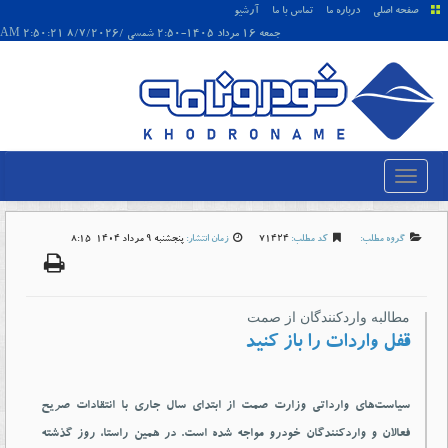
صفحه اصلی
درباره ما
تماس با ما
آرشیو
جمعه 16 مرداد 1405-2:50 شمسی /8/7/2026 2:50:21 AM
گروه مطلب:
کد مطلب:
71424
زمان انتشار:
پنجشنبه 9 مرداد 1404-8:15
مطالبه واردکنندگان از صمت
قفل واردات را باز کنید
سیاست‌های وارداتی وزارت صمت از ابتدای سال جاری با انتقادات صریح
فعالان و واردکنندگان خودرو مواجه شده است. در همین راستا، روز گذشته