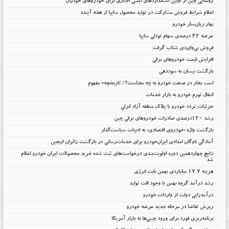
رونمایی چین از اولین استانداردهای ایمنی اجباری برای خودروهای خودران
اعلام شرایط فروش مشارکت در تولید محصول سایپا از هفته آینده
بهار زیان‌ساز خودرو
عرضه ۴۲ درصدی سهام تودلی سایپا
فروش بی‌وای‌دی شتاب گرفت
افزایش قیمت خودروهای برقی
بازگشت نیسان به سوددهی
اسب بخار در صنعت خودرو به چه معناست؟/ تاریخچه+ مفهوم
انتقال تورم خودرو به بازار خدمات
جزئیات تردد خودرو با پلاک منطقه آزاد انزلی
رشد ۱۲۰درصدی صادرات خودروهای برقی چین
بازگشت واژه «خودروی اقتصادی» به ادبیات سیاست‌گذار
آمادگی ناوگان امدادی ایران‌خودرو برای خدمات‌رسانی در بازگشت زائران اربعین
نتایج چهاردهمین دوره اولویت‌بندی درخواست‌های ثبت شده خرید محصولات ایران خودرو اعلام
شد
هزینه ۱۷.۷ میلیاردی بهمن بابت انرژی
رشد درآمد گروه بهمن با وجود افت تولید
درآمدزایی دولت از واردات خودرو
ریزش تقاضا در مرحله جدید عرضه خودرو
برنامه‌ریزی فورد برای ورود چینی‌ها به بازار آمریکا