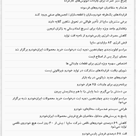
چراغ سبز گمرک برای واردات اتوبوس‌های کارکرده
هشدار به متقاضیان خودروهای فرسوده
قراردادهای یک‌طرفه خودروسازان با قطعه‌سازان/ انجمن‌های صنفی ورود کنند
برخی مشتریان سایپا از تأخیر طولانی در تحویل شاهین گلایه دارند
راه‌اندازی واحد ویژه «یارا» برای تسریع امدادرسانی به زائران اربعین
کاهش مصرف انرژی پارس‌خودرو از ناحیه افت تولید
قبض انرژی ۸۴ میلیاردی سایپا
مراسم اولویت‌بندی چهاردهمین دوره ثبت درخواست خرید محصولات ایران‌خودرو برگزار شد
معمای تیراژ پس از اصلاح قیمت
اختصاص سهمیه ویژه ارزی برای قطعات وارداتی ها
شورای رقابت: قراردادهای مشارکت در تولید خودرو غیرقانونی نیست
خودروهای جدید شیائومی در راه بازار
برنامه‌ریزی برای واردات ۷۵ هزار خودرو
من دستش را می‌گیرم، شما پایش را؛ با هم بیندازیمش بیرون
مراسم اولویت بندی چهاردهمین دوره ثبت درخواست خرید محصولات ایران‌خودرو شنبه برگزار
می‌شود
طراحی «سیستم ضدسرقت سه‌لایه‌ای» خودرو
پاسخ به پرسش‌های متداول متقاضیان طرح فروش محصولات ایران‌خودرو
کاهش ۶۹ درصدی خودروهای ناقص شرکت سایپا / بیش از ۴۰ روز است هیچ خودروی ناقصی
تولید نمی‌شود
افت 68 درصدی فروش پارس‌خودرو