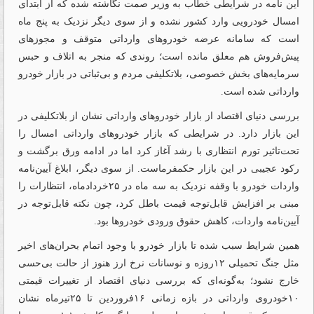
این نامه در شرایطی خطاب به وزیر صمت نگاشته شده که از ابتدای
امسال خودرویی وارد کشور نشده و از سوی دیگر نزدیک به پنج ماه
است که سامانه عرضه خودروهای وارداتی متوقف و مجوزهای
پیش‌فروش هم معلق مانده است؛ روندی که منجر به اتلاف و حبس
سرمایه‌های بخش خصوصی، بلاتکلیفی مردم و بی‌ثباتی در بازار خودرو
وارداتی شده است.
بررسی دنیای اقتصاد از بازار خودروهای وارداتی نشان از بلاتکلیفی در
این بازار دارد. در شرایطی ‌که بازار خودروهای وارداتی امسال را
تحت‌تاثیر تورم انتظاری با رشد آغاز کرد اما در ادامه ورق برگشت و
رکود عجیبی در این بازار حکمفرماست. از سوی دیگر، ابلاغ آیین‌نامه
واردات خودرو با وقفه نزدیک به سه ماه در ۲۵خردادماه، انتظارات را
مبنی بر افزایش قابل‌توجه قیمت باطل کرد، چون نکته قابل‌توجه در
آیین‌نامه واردات، کاهش حقوق ورودی خودروها بود.
همین شرایط سبب شده تا بازار خودرو با وجود اتمام بحران‌های اخیر
مثل جنگ تحمیلی ۱۲روزه و نوسانات نرخ ارز هنوز از حالت بی‌حسی
خارج نشود؛ به‌گونه‌ای که بررسی دنیای اقتصاد از تغییرات قیمتی
۱۰خودروی وارداتی در بازه زمانی ۱۶فروردین تا ۲۵تیرماه نشان