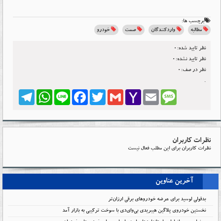
برچسب ها:
مطالبه
واردکنندگان
صمت
خودرو
نظر تایید شده:0
نظر تایید نشده:0
نظر در صف:0
.
Telegram
WhatsApp
Line
Facebook
Twitter
Gmail
Yahoo
Email
Message
Mail
نظرات کاربران
نظرات کاربران برای این مطلب فعال نیست
آخرین عناوین
بدقولی لوسید برای عرضه خودروهای برقی ارزان‌تر
نخستین خودروی پلاگین هیبریدی بی‌وای‌دی با سوخت ترکیبی به بازار آمد