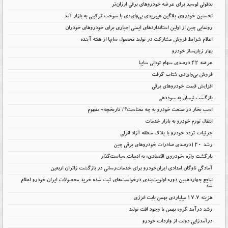
بدقولی لوسید برای عرضه خودروهای برقی ارزان‌تر
نخستین خودروی پلاگین هیبریدی بی‌وای‌دی با سوخت ترکیبی به بازار آمد
رونمایی چین از اولین استانداردهای ایمنی اجباری برای خودروهای خودران
اعلام شرایط فروش مشارکت در تولید محصول سایپا از هفته آینده
بهار زیان‌ساز خودرو
عرضه ۴۲ درصدی سهام تودلی سایپا
فروش بی‌وای‌دی شتاب گرفت
افزایش قیمت خودروهای برقی
بازگشت نیسان به سوددهی
اسب بخار در صنعت خودرو به چه معناست؟/ تاریخچه+ مفهوم
انتقال تورم خودرو به بازار خدمات
جزئیات تردد خودرو با پلاک منطقه آزاد انزلی
رشد ۱۲۰درصدی صادرات خودروهای برقی چین
بازگشت واژه «خودروی اقتصادی» به ادبیات سیاست‌گذار
آمادگی ناوگان امدادی ایران‌خودرو برای خدمات‌رسانی در بازگشت زائران اربعین
نتایج چهاردهمین دوره اولویت‌بندی درخواست‌های ثبت شده خرید محصولات ایران خودرو اعلام
شد
هزینه ۱۷.۷ میلیاردی بهمن بابت انرژی
رشد درآمد گروه بهمن با وجود افت تولید
درآمدزایی دولت از واردات خودرو