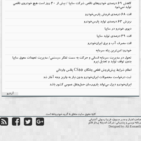
کاهش ۶۹ درصدی خودروهای ناقص شرکت سایپا / بیش از ۴۰ روز است هیچ خودروی ناقصی
تولید نمی‌شود
افت 68 درصدی فروش پارس‌خودرو
ریزش 63 درصدی تولید پارس‌خودرو
دپوی خودرو در سایپا
افت ۳۹ درصدی تولید سایپا
افت مصرف آب و برق ایران‌خودرو
خودرو؛ امن‌ترین پناه سرمایه
تحول در مدیریت سرمایه انسانی و حرکت به سمت تفکر سیستمی/ مدیریت تعهدات معوق سایپا
بدون توقف تولید و تعدیل نیرو
اعلام شرایط پیش‌فروش قطعی چانگان CS55 پلاس وارداتی
ثبت درخواست محصولات ایران‌خودرو بدون نیاز به واریز وجه آغاز شد
ایران‌خودرو دیزل می‌تواند یاری‌رسان حمل‌ونقل عمومی کشور باشد
آرشیو
کلیه حقوق سایت متعلق به گروه
خودرونامه
است
حب امتیاز و مدیر مسوول:
فریبا رسولی آشتیانی
نامه نویسی و پشتیبانی:
شرکت اندیشه پرداز قائم
Designed by:
Ali Esmaei