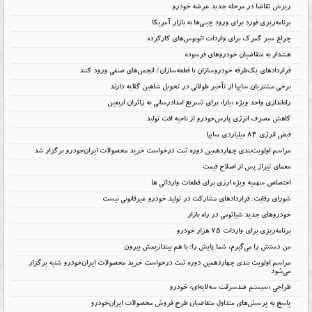
ریزش تقاضا در مرحله جدید عرضه خودرو
برنامه‌ریزی فورد برای ورود چینی‌ها به بازار آمریکا
چراغ سبز گمرک برای واردات اتوبوس‌های کارکرده
هشدار به متقاضیان خودروهای فرسوده
قراردادهای یک‌طرفه خودروسازان با قطعه‌سازان/ انجمن‌های صنفی ورود کنند
برخی مشتریان سایپا از تأخیر طولانی در تحویل شاهین گلایه دارند
راه‌اندازی واحد ویژه «یارا» برای تسریع امدادرسانی به زائران اربعین
کاهش مصرف انرژی پارس‌خودرو از ناحیه افت تولید
قبض انرژی ۸۴ میلیاردی سایپا
مراسم اولویت‌بندی چهاردهمین دوره ثبت درخواست خرید محصولات ایران‌خودرو برگزار شد
معمای تیراژ پس از اصلاح قیمت
اختصاص سهمیه ویژه ارزی برای قطعات وارداتی ها
شورای رقابت: قراردادهای مشارکت در تولید خودرو غیرقانونی نیست
خودروهای جدید شیائومی در راه بازار
برنامه‌ریزی برای واردات ۷۵ هزار خودرو
من دستش را می‌گیرم، شما پایش را؛ با هم بیندازیمش بیرون
مراسم اولویت بندی چهاردهمین دوره ثبت درخواست خرید محصولات ایران‌خودرو شنبه برگزار
می‌شود
طراحی «سیستم ضدسرقت سه‌لایه‌ای» خودرو
پاسخ به پرسش‌های متداول متقاضیان طرح فروش محصولات ایران‌خودرو