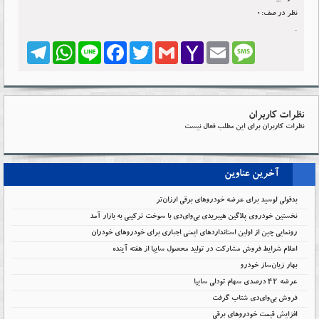
نظر در صف:0
.
Telegram
WhatsApp
Line
Facebook
Twitter
Gmail
Yahoo
Email
Message
Mail
نظرات کاربران
نظرات کاربران برای این مطلب فعال نیست
آخرین عناوین
بدقولی لوسید برای عرضه خودروهای برقی ارزان‌تر
نخستین خودروی پلاگین هیبریدی بی‌وای‌دی با سوخت ترکیبی به بازار آمد
رونمایی چین از اولین استانداردهای ایمنی اجباری برای خودروهای خودران
اعلام شرایط فروش مشارکت در تولید محصول سایپا از هفته آینده
بهار زیان‌ساز خودرو
عرضه ۴۲ درصدی سهام تودلی سایپا
فروش بی‌وای‌دی شتاب گرفت
افزایش قیمت خودروهای برقی