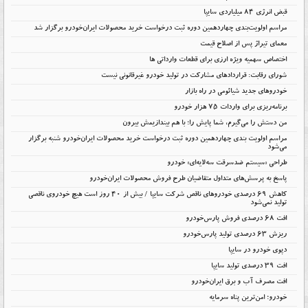
قبض انرژی ۸۴ میلیاردی سایپا
مراسم اولویت‌بندی چهاردهمین دوره ثبت درخواست خرید محصولات ایران‌خودرو برگزار شد
معمای تیراژ پس از اصلاح قیمت
اختصاص سهمیه ویژه ارزی برای قطعات وارداتی ها
شورای رقابت: قراردادهای مشارکت در تولید خودرو غیرقانونی نیست
خودروهای جدید شیائومی در راه بازار
برنامه‌ریزی برای واردات ۷۵ هزار خودرو
من دستش را می‌گیرم، شما پایش را؛ با هم بیندازیمش بیرون
مراسم اولویت بندی چهاردهمین دوره ثبت درخواست خرید محصولات ایران‌خودرو شنبه برگزار
می‌شود
طراحی «سیستم ضدسرقت سه‌لایه‌ای» خودرو
پاسخ به پرسش‌های متداول متقاضیان طرح فروش محصولات ایران‌خودرو
کاهش ۶۹ درصدی خودروهای ناقص شرکت سایپا / بیش از ۴۰ روز است هیچ خودروی ناقصی
تولید نمی‌شود
افت 68 درصدی فروش پارس‌خودرو
ریزش 63 درصدی تولید پارس‌خودرو
دپوی خودرو در سایپا
افت ۳۹ درصدی تولید سایپا
افت مصرف آب و برق ایران‌خودرو
خودرو؛ امن‌ترین پناه سرمایه