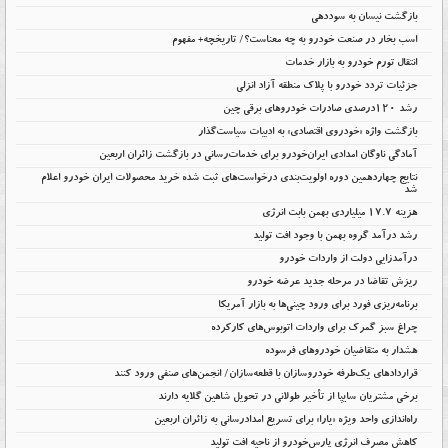
بازگشت نیسان به سوددهی
اسب بخار در صنعت خودرو به چه معناست؟/ تاریخچه+ مفهوم
انتقال تورم خودرو به بازار خدمات
جزئیات تردد خودرو با پلاک منطقه آزاد انزلی
رشد ۱۲۰درصدی صادرات خودروهای برقی چین
بازگشت واژه «خودروی اقتصادی» به ادبیات سیاست‌گذار
آمادگی ناوگان امدادی ایران‌خودرو برای خدمات‌رسانی در بازگشت زائران اربعین
نتایج چهاردهمین دوره اولویت‌بندی درخواست‌های ثبت شده خرید محصولات ایران خودرو اعلام
شد
هزینه ۱۷.۷ میلیاردی بهمن بابت انرژی
رشد درآمد گروه بهمن با وجود افت تولید
درآمدزایی دولت از واردات خودرو
ریزش تقاضا در مرحله جدید عرضه خودرو
برنامه‌ریزی فورد برای ورود چینی‌ها به بازار آمریکا
چراغ سبز گمرک برای واردات اتوبوس‌های کارکرده
هشدار به متقاضیان خودروهای فرسوده
قراردادهای یک‌طرفه خودروسازان با قطعه‌سازان/ انجمن‌های صنفی ورود کنند
برخی مشتریان سایپا از تأخیر طولانی در تحویل شاهین گلایه دارند
راه‌اندازی واحد ویژه «یارا» برای تسریع امدادرسانی به زائران اربعین
کاهش مصرف انرژی پارس‌خودرو از ناحیه افت تولید