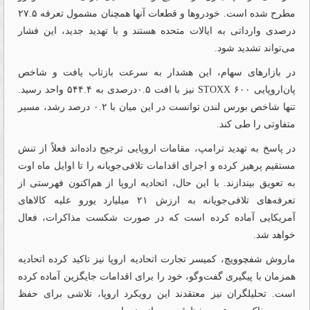
مطرح شده است. خودروها و قطعات آنها همچنان مشمول تعرفه ۲۷.۵
درصدی وارداتی به ایالات متحده هستند و با تهدید جدید، این فشار
می‌تواند تشدید شود.
در بازارهای سهام، این هشدار به سرعت بازتاب یافت و شاخص
پان‌‌‌اروپایی STOXX ۶۰۰ نیز با افت ۰.۵درصدی به ۵۴۴.۴ واحد رسید.
تنها شاخص بورس لندن توانست در این میان با ۰.۲ درصد رشد، مسیر
متفاوتی را طی کند.
در پاسخ به تهدید ترامپ، مقامات اروپایی ترجیح داده‌‌‌اند فعلاً از تنش
مستقیم پرهیز کرده و اجرای اقدامات تلافی‌‌‌جویانه را تا اوایل ماه اوت
به تعویق بیندازند. با این حال، اتحادیه اروپا از هم‌‌‌اکنون فهرستی از
تعرفه‌‌‌های تلافی‌‌‌جویانه به ارزش ۲۱ میلیارد یورو علیه کالاهای
آمریکایی آماده کرده است که در صورت شکست مذاکرات، فعال
خواهد شد.
ماروش شفچوویچ، کمیسر تجارت اتحادیه اروپا نیز تاکید کرده اتحادیه
همزمان با پیگیری گفت‌وگو، خود را برای اقدامات جایگزین آماده کرده
است. تحلیلگران نیز معتقدند این رویکرد اروپا، تلاشی برای حفظ