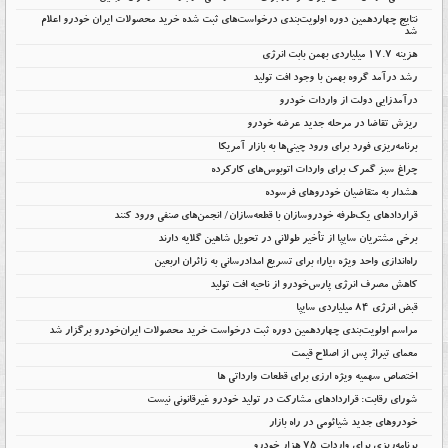
نتایج چهاردهمین دوره اولویت‌بندی درخواست‌های ثبت شده خرید محصولات ایران خودرو اعلام
شد
هزینه ۱۷.۷ میلیاردی بهمن بابت انرژی
رشد درآمد گروه بهمن با وجود افت تولید
درآمدزایی دولت از واردات خودرو
ریزش تقاضا در مرحله جدید عرضه خودرو
برنامه‌ریزی فورد برای ورود چینی‌ها به بازار آمریکا
چراغ سبز گمرک برای واردات اتوبوس‌های کارکرده
هشدار به متقاضیان خودروهای فرسوده
قراردادهای یک‌طرفه خودروسازان با قطعه‌سازان/ انجمن‌های صنفی ورود کنند
برخی مشتریان سایپا از تأخیر طولانی در تحویل شاهین گلایه دارند
راه‌اندازی واحد ویژه «یارا» برای تسریع امدادرسانی به زائران اربعین
کاهش مصرف انرژی پارس‌خودرو از ناحیه افت تولید
قبض انرژی ۸۴ میلیاردی سایپا
مراسم اولویت‌بندی چهاردهمین دوره ثبت درخواست خرید محصولات ایران‌خودرو برگزار شد
معمای تیراژ پس از اصلاح قیمت
اختصاص سهمیه ویژه ارزی برای قطعات وارداتی ها
شورای رقابت: قراردادهای مشارکت در تولید خودرو غیرقانونی نیست
خودروهای جدید شیائومی در راه بازار
برنامه‌ریزی برای واردات ۷۵ هزار خودرو