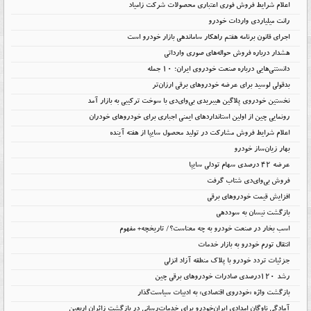
اعلام شرایط فروش فوری اعتباری محصولات شرکت زامیاد
رانت میلیاردی واردات خودرو
اجرای قانون برنامه هفتم راهکار ساماندهی بازار خودرو است
هشدار درباره فروش حواله‌های صوری وارداتی
دانستنی‌هایی درباره صنعت خودروی ایران؛ ۱۰ جمله
بدقولی لوسید برای عرضه خودروهای برقی ارزان‌تر
نخستین خودروی پلاگین هیبریدی بی‌وای‌دی با سوخت ترکیبی به بازار آمد
رونمایی چین از اولین استانداردهای ایمنی اجباری برای خودروهای خودران
اعلام شرایط فروش مشارکت در تولید محصول سایپا از هفته آینده
بهار زیان‌ساز خودرو
عرضه ۴۲ درصدی سهام تودلی سایپا
فروش بی‌وای‌دی شتاب گرفت
افزایش قیمت خودروهای برقی
بازگشت نیسان به سوددهی
اسب بخار در صنعت خودرو به چه معناست؟/ تاریخچه+ مفهوم
انتقال تورم خودرو به بازار خدمات
جزئیات تردد خودرو با پلاک منطقه آزاد انزلی
رشد ۱۲۰درصدی صادرات خودروهای برقی چین
بازگشت واژه «خودروی اقتصادی» به ادبیات سیاست‌گذار
آمادگی ناوگان امدادی ایران‌خودرو برای خدمات‌رسانی در بازگشت زائران اربعین