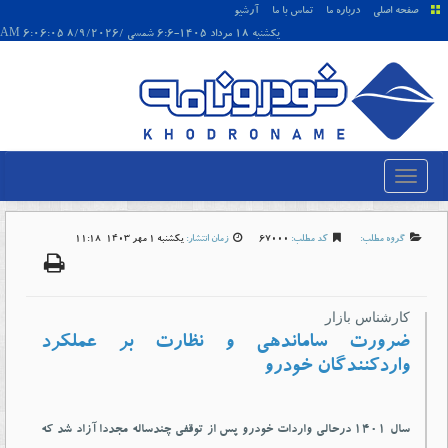
صفحه اصلی
درباره ما
تماس با ما
آرشیو
يکشنبه 18 مرداد 1405-6:6 شمسی /8/9/2026 6:06:05 AM
گروه مطلب:
کد مطلب:
67000
زمان انتشار:
يکشنبه 1 مهر 1403-11:18
کارشناس بازار
ضرورت ساماندهی و نظارت بر عملکرد
واردکنندگان خودرو
سال ١٤٠١ درحالی واردات خودرو پس از توقفی چندساله مجددا آزاد شد که