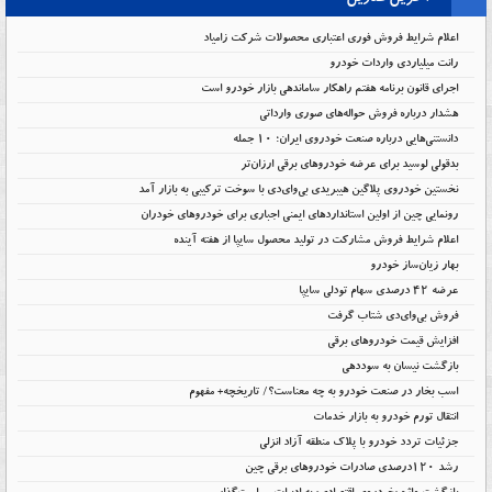
اعلام شرایط فروش فوری اعتباری محصولات شرکت زامیاد
رانت میلیاردی واردات خودرو
اجرای قانون برنامه هفتم راهکار ساماندهی بازار خودرو است
هشدار درباره فروش حواله‌های صوری وارداتی
دانستنی‌هایی درباره صنعت خودروی ایران؛ ۱۰ جمله
بدقولی لوسید برای عرضه خودروهای برقی ارزان‌تر
نخستین خودروی پلاگین هیبریدی بی‌وای‌دی با سوخت ترکیبی به بازار آمد
رونمایی چین از اولین استانداردهای ایمنی اجباری برای خودروهای خودران
اعلام شرایط فروش مشارکت در تولید محصول سایپا از هفته آینده
بهار زیان‌ساز خودرو
عرضه ۴۲ درصدی سهام تودلی سایپا
فروش بی‌وای‌دی شتاب گرفت
افزایش قیمت خودروهای برقی
بازگشت نیسان به سوددهی
اسب بخار در صنعت خودرو به چه معناست؟/ تاریخچه+ مفهوم
انتقال تورم خودرو به بازار خدمات
جزئیات تردد خودرو با پلاک منطقه آزاد انزلی
رشد ۱۲۰درصدی صادرات خودروهای برقی چین