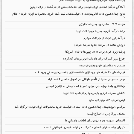
بازگشت واژه «خودروی اقتصادی» به ادبیات سیاست‌گذار
آمادگی ناوگان امدادی ایران‌خودرو برای خدمات‌رسانی در بازگشت زائران اربعین
نتایج چهاردهمین دوره اولویت‌بندی درخواست‌های ثبت شده خرید محصولات ایران خودرو اعلام
شد
هزینه ۱۷.۷ میلیاردی بهمن بابت انرژی
رشد درآمد گروه بهمن با وجود افت تولید
درآمدزایی دولت از واردات خودرو
ریزش تقاضا در مرحله جدید عرضه خودرو
برنامه‌ریزی فورد برای ورود چینی‌ها به بازار آمریکا
چراغ سبز گمرک برای واردات اتوبوس‌های کارکرده
هشدار به متقاضیان خودروهای فرسوده
قراردادهای یک‌طرفه خودروسازان با قطعه‌سازان/ انجمن‌های صنفی ورود کنند
برخی مشتریان سایپا از تأخیر طولانی در تحویل شاهین گلایه دارند
راه‌اندازی واحد ویژه «یارا» برای تسریع امدادرسانی به زائران اربعین
کاهش مصرف انرژی پارس‌خودرو از ناحیه افت تولید
قبض انرژی ۸۴ میلیاردی سایپا
مراسم اولویت‌بندی چهاردهمین دوره ثبت درخواست خرید محصولات ایران‌خودرو برگزار شد
معمای تیراژ پس از اصلاح قیمت
اختصاص سهمیه ویژه ارزی برای قطعات وارداتی ها
شورای رقابت: قراردادهای مشارکت در تولید خودرو غیرقانونی نیست