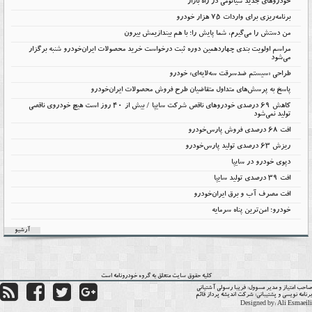
خودروهای جدید شیائومی در راه بازار
برنامه‌ریزی برای واردات ۷۵ هزار خودرو
من دستش را می‌گیرم، شما پایش را؛ با هم بیندازیمش بیرون
مراسم اولویت بندی چهاردهمین دوره ثبت درخواست خرید محصولات ایران‌خودرو شنبه برگزار
می‌شود
طراحی «سیستم ضدسرقت سه‌لایه‌ای» خودرو
پاسخ به پرسش‌های متداول متقاضیان طرح فروش محصولات ایران‌خودرو
کاهش ۶۹ درصدی خودروهای ناقص شرکت سایپا / بیش از ۴۰ روز است هیچ خودروی ناقصی
تولید نمی‌شود
افت 68 درصدی فروش پارس‌خودرو
ریزش 63 درصدی تولید پارس‌خودرو
دپوی خودرو در سایپا
افت ۳۹ درصدی تولید سایپا
افت مصرف آب و برق ایران‌خودرو
خودرو؛ امن‌ترین پناه سرمایه
آرشیو
کلیه حقوق سایت متعلق به گروه
خودرونامه
است
حب امتیاز و مدیر مسوول:
فریبا رسولی آشتیانی
نامه نویسی و پشتیبانی:
شرکت اندیشه پرداز قائم
Designed by:
Ali Esmaei