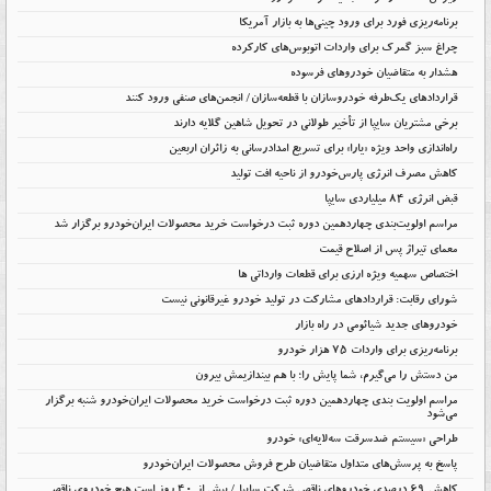
برنامه‌ریزی فورد برای ورود چینی‌ها به بازار آمریکا
چراغ سبز گمرک برای واردات اتوبوس‌های کارکرده
هشدار به متقاضیان خودروهای فرسوده
قراردادهای یک‌طرفه خودروسازان با قطعه‌سازان/ انجمن‌های صنفی ورود کنند
برخی مشتریان سایپا از تأخیر طولانی در تحویل شاهین گلایه دارند
راه‌اندازی واحد ویژه «یارا» برای تسریع امدادرسانی به زائران اربعین
کاهش مصرف انرژی پارس‌خودرو از ناحیه افت تولید
قبض انرژی ۸۴ میلیاردی سایپا
مراسم اولویت‌بندی چهاردهمین دوره ثبت درخواست خرید محصولات ایران‌خودرو برگزار شد
معمای تیراژ پس از اصلاح قیمت
اختصاص سهمیه ویژه ارزی برای قطعات وارداتی ها
شورای رقابت: قراردادهای مشارکت در تولید خودرو غیرقانونی نیست
خودروهای جدید شیائومی در راه بازار
برنامه‌ریزی برای واردات ۷۵ هزار خودرو
من دستش را می‌گیرم، شما پایش را؛ با هم بیندازیمش بیرون
مراسم اولویت بندی چهاردهمین دوره ثبت درخواست خرید محصولات ایران‌خودرو شنبه برگزار
می‌شود
طراحی «سیستم ضدسرقت سه‌لایه‌ای» خودرو
پاسخ به پرسش‌های متداول متقاضیان طرح فروش محصولات ایران‌خودرو