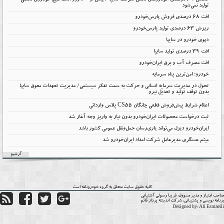
کاهش ۶۹ درصدی خودروهای ناقص شرکت سایپا / بیش از ۴۰ روز است هیچ خودروی ناقصی
تولید نمی‌شود
افت 68 درصدی فروش پارس‌خودرو
ریزش 63 درصدی تولید پارس‌خودرو
دپوی خودرو در سایپا
افت ۳۹ درصدی تولید سایپا
افت مصرف آب و برق ایران‌خودرو
خودرو؛ امن‌ترین پناه سرمایه
تحول در مدیریت سرمایه انسانی و حرکت به سمت تفکر سیستمی/ مدیریت تعهدات معوق سایپا
بدون توقف تولید و تعدیل نیرو
اعلام شرایط پیش‌فروش قطعی چانگان CS55 پلاس وارداتی
ثبت درخواست محصولات ایران‌خودرو بدون نیاز به واریز وجه آغاز شد
ایران‌خودرو دیزل می‌تواند یاری‌رسان حمل‌ونقل عمومی کشور باشد
میثم عسگری مدیرعامل شرکت امداد ایران‌خودرو شد
آرشیو
کلیه حقوق سایت متعلق به گروه
خودرونامه
است
حب امتیاز و مدیر مسوول:
فریبا رسولی آشتیانی
نامه نویسی و پشتیبانی:
شرکت اندیشه پرداز قائم
Designed by:
Ali Esmaei