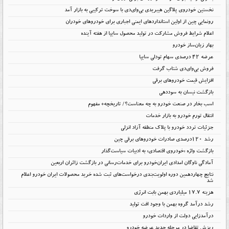
نخستین خودروی پلاگین هیبریدی بی‌وای‌دی با سوخت ترکیبی به بازار آمد
رونمایی چین از اولین استانداردهای ایمنی اجباری برای خودروهای خودران
اعلام شرایط فروش مشارکت در تولید محصول سایپا از هفته آینده
بهار زیان‌ساز خودرو
عرضه ۴۲ درصدی سهام تودلی سایپا
فروش بی‌وای‌دی شتاب گرفت
افزایش قیمت خودروهای برقی
بازگشت نیسان به سوددهی
اسب بخار در صنعت خودرو به چه معناست؟/ تاریخچه+ مفهوم
انتقال تورم خودرو به بازار خدمات
جزئیات تردد خودرو با پلاک منطقه آزاد انزلی
رشد ۱۲۰درصدی صادرات خودروهای برقی چین
بازگشت واژه «خودروی اقتصادی» به ادبیات سیاست‌گذار
آمادگی ناوگان امدادی ایران‌خودرو برای خدمات‌رسانی در بازگشت زائران اربعین
نتایج چهاردهمین دوره اولویت‌بندی درخواست‌های ثبت شده خرید محصولات ایران خودرو اعلام
شد
هزینه ۱۷.۷ میلیاردی بهمن بابت انرژی
رشد درآمد گروه بهمن با وجود افت تولید
درآمدزایی دولت از واردات خودرو
ریزش تقاضا در مرحله جدید عرضه خودرو