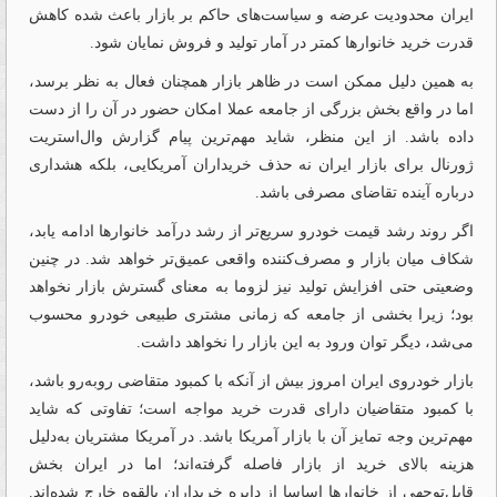
ایران محدودیت عرضه و سیاست‌های حاکم بر بازار باعث شده کاهش
قدرت خرید خانوارها کمتر در آمار تولید و فروش نمایان شود.
به همین دلیل ممکن است در ظاهر بازار همچنان فعال به نظر برسد،
اما در واقع بخش بزرگی از جامعه عملا امکان حضور در آن را از دست
داده باشد. از این منظر، شاید مهم‌ترین پیام گزارش وال‌استریت
ژورنال برای بازار ایران نه حذف خریداران آمریکایی، بلکه هشداری
درباره آینده تقاضای مصرفی باشد.
اگر روند رشد قیمت خودرو سریع‌تر از رشد درآمد خانوارها ادامه یابد،
شکاف میان بازار و مصرف‌کننده واقعی عمیق‌تر خواهد شد. در چنین
وضعیتی حتی افزایش تولید نیز لزوما به معنای گسترش بازار نخواهد
بود؛ زیرا بخشی از جامعه که زمانی مشتری طبیعی خودرو محسوب
می‌شد، دیگر توان ورود به این بازار را نخواهد داشت.
بازار خودروی ایران امروز بیش از آنکه با کمبود متقاضی روبه‌رو باشد،
با کمبود متقاضیان دارای قدرت خرید مواجه است؛ تفاوتی که شاید
مهم‌ترین وجه تمایز آن با بازار آمریکا باشد. در آمریکا مشتریان به‌دلیل
هزینه بالای خرید از بازار فاصله گرفته‌اند؛ اما در ایران بخش
قابل‌توجهی از خانوارها اساسا از دایره خریداران بالقوه خارج شده‌اند.