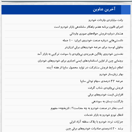
آخرین عناوین
رانت میلیاردی واردات خودرو
اجرای قانون برنامه هفتم راهکار ساماندهی بازار خودرو است
هشدار درباره فروش حواله‌های صوری وارداتی
دانستنی‌هایی درباره صنعت خودروی ایران؛ ۱۰ جمله
بدقولی لوسید برای عرضه خودروهای برقی ارزان‌تر
نخستین خودروی پلاگین هیبریدی بی‌وای‌دی با سوخت ترکیبی به بازار آمد
رونمایی چین از اولین استانداردهای ایمنی اجباری برای خودروهای خودران
اعلام شرایط فروش مشارکت در تولید محصول سایپا از هفته آینده
بهار زیان‌ساز خودرو
عرضه ۴۲ درصدی سهام تودلی سایپا
فروش بی‌وای‌دی شتاب گرفت
افزایش قیمت خودروهای برقی
بازگشت نیسان به سوددهی
اسب بخار در صنعت خودرو به چه معناست؟/ تاریخچه+ مفهوم
انتقال تورم خودرو به بازار خدمات
جزئیات تردد خودرو با پلاک منطقه آزاد انزلی
رشد ۱۲۰درصدی صادرات خودروهای برقی چین