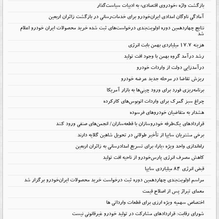
بازگشت واژه «خودروی اقتصادی» به ادبیات سیاست‌گذار
آمادگی ناوگان امدادی ایران‌خودرو برای خدمات‌رسانی در بازگشت زائران اربعین
نتایج چهاردهمین دوره اولویت‌بندی درخواست‌های ثبت شده خرید محصولات ایران خودرو اعلام
شد
هزینه ۱۷.۷ میلیاردی بهمن بابت انرژی
رشد درآمد گروه بهمن با وجود افت تولید
درآمدزایی دولت از واردات خودرو
ریزش تقاضا در مرحله جدید عرضه خودرو
برنامه‌ریزی فورد برای ورود چینی‌ها به بازار آمریکا
چراغ سبز گمرک برای واردات اتوبوس‌های کارکرده
هشدار به متقاضیان خودروهای فرسوده
قراردادهای یک‌طرفه خودروسازان با قطعه‌سازان/ انجمن‌های صنفی ورود کنند
برخی مشتریان سایپا از تأخیر طولانی در تحویل شاهین گلایه دارند
راه‌اندازی واحد ویژه «یارا» برای تسریع امدادرسانی به زائران اربعین
کاهش مصرف انرژی پارس‌خودرو از ناحیه افت تولید
قبض انرژی ۸۴ میلیاردی سایپا
مراسم اولویت‌بندی چهاردهمین دوره ثبت درخواست خرید محصولات ایران‌خودرو برگزار شد
معمای تیراژ پس از اصلاح قیمت
اختصاص سهمیه ویژه ارزی برای قطعات وارداتی ها
شورای رقابت: قراردادهای مشارکت در تولید خودرو غیرقانونی نیست