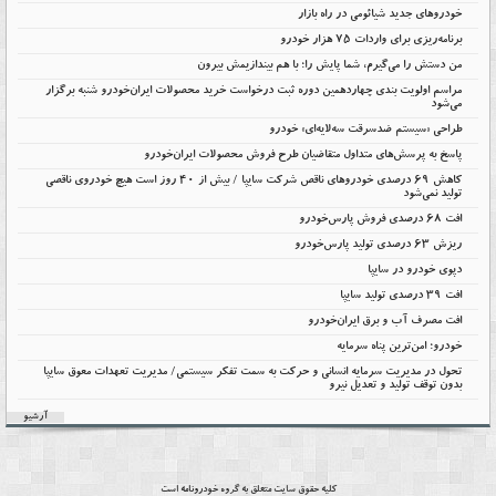
خودروهای جدید شیائومی در راه بازار
برنامه‌ریزی برای واردات ۷۵ هزار خودرو
من دستش را می‌گیرم، شما پایش را؛ با هم بیندازیمش بیرون
مراسم اولویت بندی چهاردهمین دوره ثبت درخواست خرید محصولات ایران‌خودرو شنبه برگزار
می‌شود
طراحی «سیستم ضدسرقت سه‌لایه‌ای» خودرو
پاسخ به پرسش‌های متداول متقاضیان طرح فروش محصولات ایران‌خودرو
کاهش ۶۹ درصدی خودروهای ناقص شرکت سایپا / بیش از ۴۰ روز است هیچ خودروی ناقصی
تولید نمی‌شود
افت 68 درصدی فروش پارس‌خودرو
ریزش 63 درصدی تولید پارس‌خودرو
دپوی خودرو در سایپا
افت ۳۹ درصدی تولید سایپا
افت مصرف آب و برق ایران‌خودرو
خودرو؛ امن‌ترین پناه سرمایه
تحول در مدیریت سرمایه انسانی و حرکت به سمت تفکر سیستمی/ مدیریت تعهدات معوق سایپا
بدون توقف تولید و تعدیل نیرو
آرشیو
کلیه حقوق سایت متعلق به گروه
خودرونامه
است