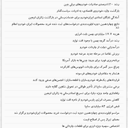
رشد ۱۲۰درصدی صادرات خودروهای برقی چین
بازگشت واژه «خودروی اقتصادی» به ادبیات سیاست‌گذار
آمادگی ناوگان امدادی ایران‌خودرو برای خدمات‌رسانی در بازگشت زائران اربعین
نتایج چهاردهمین دوره اولویت‌بندی درخواست‌های ثبت شده خرید محصولات ایران خودرو اعلام
شد
هزینه ۱۷.۷ میلیاردی بهمن بابت انرژی
رشد درآمد گروه بهمن با وجود افت تولید
درآمدزایی دولت از واردات خودرو
ریزش تقاضا در مرحله جدید عرضه خودرو
برنامه‌ریزی فورد برای ورود چینی‌ها به بازار آمریکا
چراغ سبز گمرک برای واردات اتوبوس‌های کارکرده
هشدار به متقاضیان خودروهای فرسوده
قراردادهای یک‌طرفه خودروسازان با قطعه‌سازان/ انجمن‌های صنفی ورود کنند
برخی مشتریان سایپا از تأخیر طولانی در تحویل شاهین گلایه دارند
راه‌اندازی واحد ویژه «یارا» برای تسریع امدادرسانی به زائران اربعین
کاهش مصرف انرژی پارس‌خودرو از ناحیه افت تولید
قبض انرژی ۸۴ میلیاردی سایپا
مراسم اولویت‌بندی چهاردهمین دوره ثبت درخواست خرید محصولات ایران‌خودرو برگزار شد
معمای تیراژ پس از اصلاح قیمت
اختصاص سهمیه ویژه ارزی برای قطعات وارداتی ها