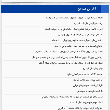
آخرین عناوین
اعلام شرایط فروش فوری اعتباری محصولات شرکت زامیاد
رانت میلیاردی واردات خودرو
اجرای قانون برنامه هفتم راهکار ساماندهی بازار خودرو است
هشدار درباره فروش حواله‌های صوری وارداتی
دانستنی‌هایی درباره صنعت خودروی ایران؛ ۱۰ جمله
بدقولی لوسید برای عرضه خودروهای برقی ارزان‌تر
نخستین خودروی پلاگین هیبریدی بی‌وای‌دی با سوخت ترکیبی به بازار آمد
رونمایی چین از اولین استانداردهای ایمنی اجباری برای خودروهای خودران
اعلام شرایط فروش مشارکت در تولید محصول سایپا از هفته آینده
بهار زیان‌ساز خودرو
عرضه ۴۲ درصدی سهام تودلی سایپا
فروش بی‌وای‌دی شتاب گرفت
افزایش قیمت خودروهای برقی
بازگشت نیسان به سوددهی
اسب بخار در صنعت خودرو به چه معناست؟/ تاریخچه+ مفهوم
انتقال تورم خودرو به بازار خدمات
جزئیات تردد خودرو با پلاک منطقه آزاد انزلی