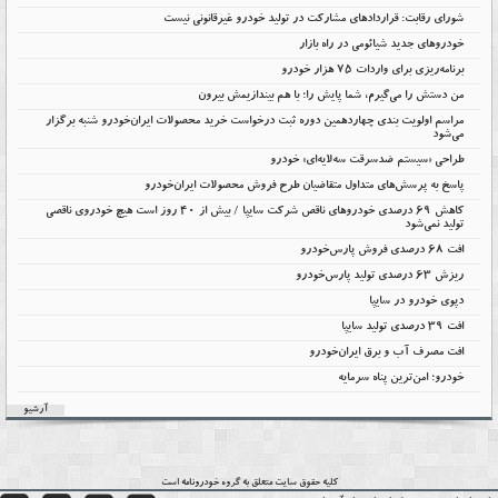
شورای رقابت: قراردادهای مشارکت در تولید خودرو غیرقانونی نیست
خودروهای جدید شیائومی در راه بازار
برنامه‌ریزی برای واردات ۷۵ هزار خودرو
من دستش را می‌گیرم، شما پایش را؛ با هم بیندازیمش بیرون
مراسم اولویت بندی چهاردهمین دوره ثبت درخواست خرید محصولات ایران‌خودرو شنبه برگزار
می‌شود
طراحی «سیستم ضدسرقت سه‌لایه‌ای» خودرو
پاسخ به پرسش‌های متداول متقاضیان طرح فروش محصولات ایران‌خودرو
کاهش ۶۹ درصدی خودروهای ناقص شرکت سایپا / بیش از ۴۰ روز است هیچ خودروی ناقصی
تولید نمی‌شود
افت 68 درصدی فروش پارس‌خودرو
ریزش 63 درصدی تولید پارس‌خودرو
دپوی خودرو در سایپا
افت ۳۹ درصدی تولید سایپا
افت مصرف آب و برق ایران‌خودرو
خودرو؛ امن‌ترین پناه سرمایه
آرشیو
کلیه حقوق سایت متعلق به گروه
خودرونامه
است