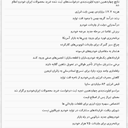
نتایج چهاردهمین دوره اولویت‌بندی درخواست‌های ثبت شده خرید محصولات ایران خودرو اعلام
شد
هزینه ۱۷.۷ میلیاردی بهمن بابت انرژی
رشد درآمد گروه بهمن با وجود افت تولید
درآمدزایی دولت از واردات خودرو
ریزش تقاضا در مرحله جدید عرضه خودرو
برنامه‌ریزی فورد برای ورود چینی‌ها به بازار آمریکا
چراغ سبز گمرک برای واردات اتوبوس‌های کارکرده
هشدار به متقاضیان خودروهای فرسوده
قراردادهای یک‌طرفه خودروسازان با قطعه‌سازان/ انجمن‌های صنفی ورود کنند
برخی مشتریان سایپا از تأخیر طولانی در تحویل شاهین گلایه دارند
راه‌اندازی واحد ویژه «یارا» برای تسریع امدادرسانی به زائران اربعین
کاهش مصرف انرژی پارس‌خودرو از ناحیه افت تولید
قبض انرژی ۸۴ میلیاردی سایپا
مراسم اولویت‌بندی چهاردهمین دوره ثبت درخواست خرید محصولات ایران‌خودرو برگزار شد
معمای تیراژ پس از اصلاح قیمت
اختصاص سهمیه ویژه ارزی برای قطعات وارداتی ها
شورای رقابت: قراردادهای مشارکت در تولید خودرو غیرقانونی نیست
خودروهای جدید شیائومی در راه بازار
برنامه‌ریزی برای واردات ۷۵ هزار خودرو