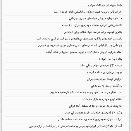
رانت میلیاردی واردات خودرو
اجرای قانون برنامه هفتم راهکار ساماندهی بازار خودرو است
هشدار درباره فروش حواله‌های صوری وارداتی
دانستنی‌هایی درباره صنعت خودروی ایران؛ ۱۰ جمله
بدقولی لوسید برای عرضه خودروهای برقی ارزان‌تر
نخستین خودروی پلاگین هیبریدی بی‌وای‌دی با سوخت ترکیبی به بازار آمد
رونمایی چین از اولین استانداردهای ایمنی اجباری برای خودروهای خودران
اعلام شرایط فروش مشارکت در تولید محصول سایپا از هفته آینده
بهار زیان‌ساز خودرو
عرضه ۴۲ درصدی سهام تودلی سایپا
فروش بی‌وای‌دی شتاب گرفت
افزایش قیمت خودروهای برقی
بازگشت نیسان به سوددهی
اسب بخار در صنعت خودرو به چه معناست؟/ تاریخچه+ مفهوم
انتقال تورم خودرو به بازار خدمات
جزئیات تردد خودرو با پلاک منطقه آزاد انزلی
رشد ۱۲۰درصدی صادرات خودروهای برقی چین
بازگشت واژه «خودروی اقتصادی» به ادبیات سیاست‌گذار
آمادگی ناوگان امدادی ایران‌خودرو برای خدمات‌رسانی در بازگشت زائران اربعین