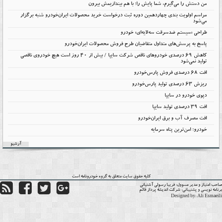
من دستش را می‌گیرم، شما پایش را؛ با هم بیندازیمش بیرون
مراسم اولویت بندی چهاردهمین دوره ثبت درخواست خرید محصولات ایران‌خودرو شنبه برگزار
می‌شود
طراحی «سیستم ضدسرقت سه‌لایه‌ای» خودرو
پاسخ به پرسش‌های متداول متقاضیان طرح فروش محصولات ایران‌خودرو
کاهش ۶۹ درصدی خودروهای ناقص شرکت سایپا / بیش از ۴۰ روز است هیچ خودروی ناقصی
تولید نمی‌شود
افت 68 درصدی فروش پارس‌خودرو
ریزش 63 درصدی تولید پارس‌خودرو
دپوی خودرو در سایپا
افت ۳۹ درصدی تولید سایپا
افت مصرف آب و برق ایران‌خودرو
خودرو؛ امن‌ترین پناه سرمایه
آرشیو
کلیه حقوق سایت متعلق به گروه
خودرونامه
است
حب امتیاز و مدیر مسوول:
فریبا رسولی آشتیانی
نامه نویسی و پشتیبانی:
شرکت اندیشه پرداز قائم
Designed by:
Ali Esmaei