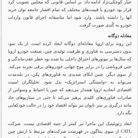
جبار کوچکی‌نژاد ادامه داد: بر اساس قانونی که مجلس تصویب کرد
قرار بود خودرو با قیمت‌های مختلف که تمام اقشار جامعه توان خرید
آنها را داشته باشند، وارد شود اما متاسفانه اجرای قانون واردات
خودرو به کُندی صورت گرفت.
معادله دوگانه
این روند برای اروپا معادله‌ای دوگانه ایجاد کرده است. از یک سو،
بدون دسترسی به فناوری و ظرفیت تولیدی چین، صنعت خودرو اروپا
که سال‌ها بر موتورهای احتراق داخلی بنا شده بود خطر عقب‌ماندگی و
حتی فروپاشی را در برابر موج جهانی خودروهای برقی تجربه می‌کند.
از سوی دیگر، چنین اتکای شدیدی به فناوری‌های پکن، در بلندمدت
می‌تواند به «وابستگی استراتژیک» بدل شود. تحلیلگران امنیت
اقتصادی اتحادیه اروپا هشدار می‌دهند که چین با احتیاط و وسواس از
صادرات فناوری‌های کلیدی پرهیز می‌کند تا حتی در سناریوهای حاد
مانند درگیری بر سر تایوان نیز بتواند اقتصاد خود را در حالت خودکفایی
نگه دارد.
ابعاد ژئوپلیتیک این ماجرا نیز کمتر از جنبه اقتصادی نیست. شرکت
CATL از سوی پنتاگون در فهرست شرکت‌های مرتبط با ارتش چین