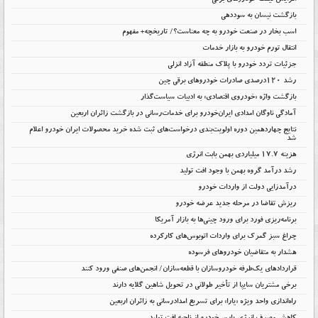
افزایش قیمت خودروهای برقی
بازگشت نیسان به سوددهی
اسب بخار در صنعت خودرو به چه معناست؟/ تاریخچه+ مفهوم
انتقال تورم خودرو به بازار خدمات
جزئیات تردد خودرو با پلاک منطقه آزاد انزلی
رشد ۱۲۰درصدی صادرات خودروهای برقی چین
بازگشت واژه «خودروی اقتصادی» به ادبیات سیاست‌گذار
آمادگی ناوگان امدادی ایران‌خودرو برای خدمات‌رسانی در بازگشت زائران اربعین
نتایج چهاردهمین دوره اولویت‌بندی درخواست‌های ثبت شده خرید محصولات ایران خودرو اعلام
شد
هزینه ۱۷.۷ میلیاردی بهمن بابت انرژی
رشد درآمد گروه بهمن با وجود افت تولید
درآمدزایی دولت از واردات خودرو
ریزش تقاضا در مرحله جدید عرضه خودرو
برنامه‌ریزی فورد برای ورود چینی‌ها به بازار آمریکا
چراغ سبز گمرک برای واردات اتوبوس‌های کارکرده
هشدار به متقاضیان خودروهای فرسوده
قراردادهای یک‌طرفه خودروسازان با قطعه‌سازان/ انجمن‌های صنفی ورود کنند
برخی مشتریان سایپا از تأخیر طولانی در تحویل شاهین گلایه دارند
راه‌اندازی واحد ویژه «یارا» برای تسریع امدادرسانی به زائران اربعین