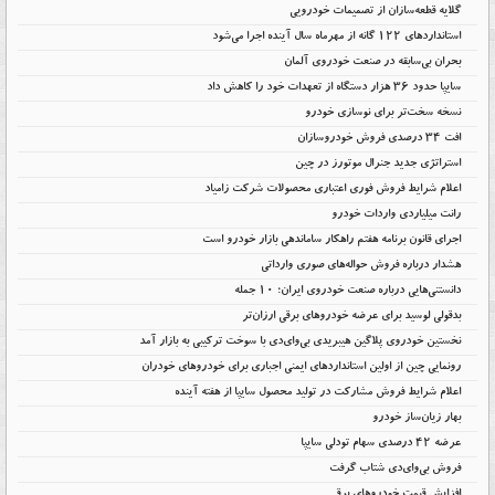
گلایه قطعه‌سازان از تصمیمات خودرویی
استانداردهای ۱۲۲ گانه از مهرماه سال آینده اجرا می‌شود
بحران بی‌سابقه در صنعت خودروی آلمان
سایپا حدود ۳۶ هزار دستگاه از تعهدات خود را کاهش داد
نسخه سخت‌تر برای نوسازی خودرو
افت ۳۴ درصدی فروش خودروسازان
استراتژی جدید جنرال موتورز در چین
اعلام شرایط فروش فوری اعتباری محصولات شرکت زامیاد
رانت میلیاردی واردات خودرو
اجرای قانون برنامه هفتم راهکار ساماندهی بازار خودرو است
هشدار درباره فروش حواله‌های صوری وارداتی
دانستنی‌هایی درباره صنعت خودروی ایران؛ ۱۰ جمله
بدقولی لوسید برای عرضه خودروهای برقی ارزان‌تر
نخستین خودروی پلاگین هیبریدی بی‌وای‌دی با سوخت ترکیبی به بازار آمد
رونمایی چین از اولین استانداردهای ایمنی اجباری برای خودروهای خودران
اعلام شرایط فروش مشارکت در تولید محصول سایپا از هفته آینده
بهار زیان‌ساز خودرو
عرضه ۴۲ درصدی سهام تودلی سایپا
فروش بی‌وای‌دی شتاب گرفت