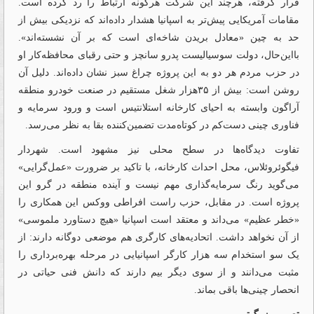
قرار گرفته، هرچند این شرکت هرگونه ارتباط را رد کرده است.
مقامات آمریکایی پیش‌تر به اسپانیا هشدار داده‌اند که نزدیکی بیش از
حد به چین «معادل بریدن شاخه‌ای است که بر آن نشسته‌اند».
با‌این‌حال، دولت سوسیالیست پدرو سانچز و حتی رقبای محافظه‌کار او
در حزب مردم هر دو به این پروژه چراغ سبز نشان داده‌اند. دلیل آن
روشن است: بیش از ۳۵هزار شغل مستقیم در صنعت خودرو منطقه
آراگون وابسته به احیای کارخانه استلانتیس است و ورود سرمایه و
فناوری چینی دست‌کم در کوتاه‌مدت تضمین‌کننده بقا به نظر می‌رسد.
تفاوت دیدگاه‌ها در سطح محلی نیز مشهود است. شهردار
فیگوئروئلاس، محل احداث کارخانه، با تاکید بر ضرورت «عمل‌گرایی»
می‌گوید رنگ سرمایه‌گذاری مهم نیست و آینده منطقه در گرو این
پروژه است. در مقابل، حزب راست افراطی ووکس این همکاری را
«خطر عظیم» می‌داند و معتقد است اسپانیا «هیچ دستاورد ملموسی»
از آن نخواهد داشت. اتحادیه‌های کارگری هم موضعی دوگانه دارند: از
یک سو استخدام سه هزار کارگر اسپانیایی در مرحله بهره‌برداری را
مثبت می‌دانند و از سوی دیگر بیم دارند که دانش فنی حیاتی در
انحصار چینی‌ها باقی بماند.