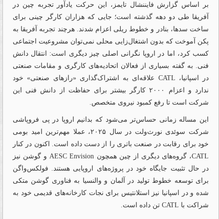
بر اساس گزارش فایننشال تایمز، این حرکت یادآور تجربه چین در
آفریقا طی دو دهه گذشته است؛ جایی که هزاران کارگر چینی برای
ساخت سدها، بنادر و خطوط ریلی اعزام شدند. هرچند تجربه آفریقا به
پکن آموخت که بدون اشتغال‌زایی محلی نمی‌توان مشروعیت اجتماعی
کسب کرد، اما در اروپا نگرانی اصلی چیز دیگری است: انتقال دانش
فنی. به گفته بسیاری از فعالان اتحادیه‌های کارگری و مقامات صنعتی
در اسپانیا، CATL علاقه‌ای به اشتراک‌گذاری «رازهای صنعتی» خود
ندارد و اعزام ۲۰۰۰ کارگر بیشتر برای حفاظت از دانش فنی این
شرکت است تا رفع کمبود نیروی متخصص.
این مساله زمانی حساس‌تر می‌شود که بدانیم اروپا در پی فروپاشی
شرکت سوئدی نورث‌ولت در سال ۲۰۲۵، عملا مهم‌ترین امید بومی
خود برای رقابت در صنعت باتری را از دست داده است. اکنون در کنار
CATL، گروه‌های دیگری از چین همچون AESC Envision و گوشن نیز
در حال تثبیت جایگاه خود در پروژه‌های اروپایی هستند. فولکس‌واگن
برای توسعه خطوط تولید در آلمان و والنسیا به فناوری گوشن متکی
شده و در اسپانیا نیز استلانتیس برای نجات کارخانه‌های قدیمی خود به
شراکت با CATL تن داده است.