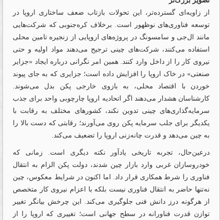
تصویر بزرگ‌تر
از زاویه‌ای گسترده‌تر، این تحولات بازتاب ضعف ساختاری اروپا در
توسعه فناوری‌های نوظهور است. برخلاف کره‌جنوبی که شرکت‌هایی
مانند ال‌جی و سامسونگ در پروژه‌های اروپایی از زنجیره تامین محلی
استفاده می‌کنند، شرکت‌های چینی ترجیح می‌دهند مواد اولیه و حتی
نیروی کار را از داخل وارد کنند. همین امر نگرانی درباره ایجاد «جزایر
صنعتی» در خاک اروپا را افزایش داده است؛ جزایری که به جای پیوند
خوردن با اقتصاد محلی، به بازوی خارجی پکن بدل می‌شوند.
کارشناسان هشدار می‌دهند اگر اتحادیه اروپا چارچوبی واحد برای جذب
سرمایه‌گذاری‌های چینی تدوین نکند، کشورهای مختلف به رقابت با
یکدیگر برای جلب سرمایه پکن روی می‌آورند؛ رقابتی که دست بالا را
به چین می‌دهد و قدرت چانه‌زنی اروپا را تضعیف می‌کند.
در‌عین‌حال، تجربه تاریخی یادآور نکته دیگری است. زمانی که
خودروسازان غربی وارد بازار چین شدند، دولت پکن الزام به انتقال
فناوری را شرط همکاری قرار داد. اما اکنون در شرایط معکوس، چین
نه‌تنها حاضر به انتقال فناوری نیست بلکه با اعزام نیروی کار متخصص
از هرگونه درز دانش فنی جلوگیری می‌کند. این چرخش بیانگر تغییر
توازن قدرت فناورانه در سطح جهانی است؛ تغییری که اروپا را از