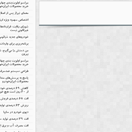
مراسم اولویت‌بندی چها
خرید محصولات ایران‌خو
معمای تیراژ پس از اصلا
اختصاص سهمیه ویژه ارزی
شورای رقابت: قرارداده
غیرقانونی نیست
خودروهای جدید شیائومی 
برنامه‌ریزی برای واردات ۷۵ هزار خودر
من دستش را می‌گیرم، شم
بیرون
مراسم اولویت بندی چها
خرید محصولات ایران‌خود
طراحی «سیستم ضدسرقت س
پاسخ به پرسش‌های متدا
محصولات ایران‌خودرو
کاهش ۶۹ درصدی
از ۴۰ روز است هیچ خودروی ناقصی تولید نمی‌شود
افت 68 درصدی فروش پارس‌خودرو
ریزش 63 درصدی تولید پارس‌خودرو
دپوی خودرو در سایپا
افت ۳۹ درصدی تولید سایپا
افت مصرف آب و برق ای