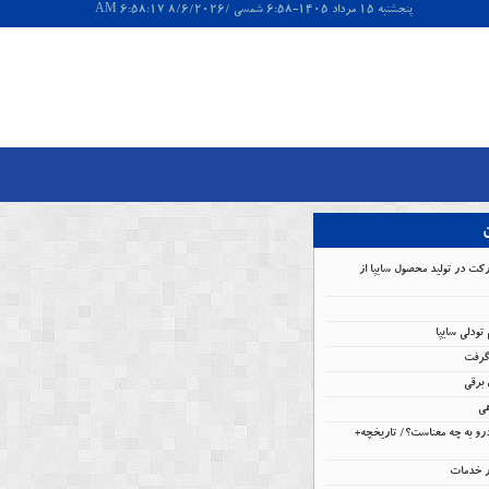
پنجشنبه 15 مرداد 1405-6:58 شمسی /8/6/2026 6:58:17 AM
ن
کت در تولید محصول سایپا از
گرفت
برقی
هی
و به چه معناست؟/ تاریخچه+
ار خدمات