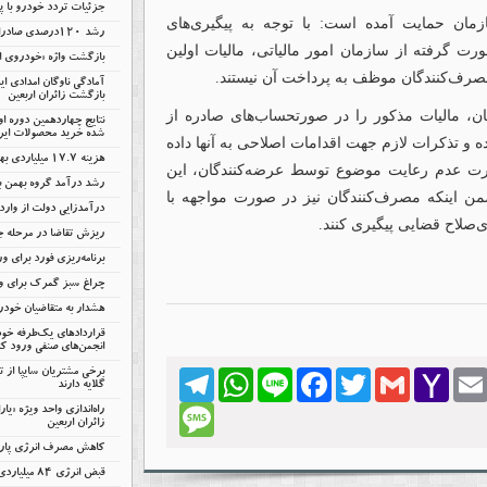
جزئیات تردد خودرو با پل
زمان حمایت آمده است: با توجه به پیگیری‌های
رشد ۱۲۰درصدی صادرات خودروهای برقی چین
رت گرفته از سازمان امور مالیاتی، مالیات اولین
بازگشت واژه «خودروی اق
مصرف‌کنندگان موظف به پرداخت آن نیستند.
آمادگی ناوگان امدادی ا
بازگشت زائران اربعین
ان، مالیات مذکور را در صورتحساب‌های صادره از
نتایج چهاردهمین دوره ا
شده خرید محصولات ایرا
ه و تذکرات لازم جهت اقدامات اصلاحی به آنها داده
هزینه ۱۷.۷ میلیاردی بهمن بابت انرژی
ت عدم رعایت موضوع توسط عرضه‌کنندگان، این
رشد درآمد گروه بهمن با
من اینکه مصرف‌کنندگان نیز در صورت مواجهه با
درآمدزایی دولت از وار
‌صلاح قضایی پیگیری کنند.
ریزش تقاضا در مرحله 
برنامه‌ریزی فورد برای ور
چراغ سبز گمرک برای وا
هشدار به متقاضیان خود
قراردادهای یک‌طرفه خود
انجمن‌های صنفی ورود کن
برخی مشتریان سایپا از 
Telegram
WhatsApp
Line
Facebook
Twitter
Gmail
Yahoo
Emai
گلایه دارند
Mail
Message
راه‌اندازی واحد ویژه «یا
زائران اربعین
کاهش مصرف انرژی پارس‌
قبض انرژی ۸۴ میلیاردی سایپا