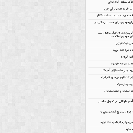
اک منطقه آزاد انزلی
تصادی» به ادبیات سیاست‌گذار
یران‌خودرو برای خدمات‌رسانی در
ولویت‌بندی درخواست‌های ثبت
ن خودرو اعلام شد
 وجود افت تولید
دات خودرو
جدید عرضه خودرو
ود چینی‌ها به بازار آمریکا
ردات اتوبوس‌های کارکرده
روهای فرسوده
روسازان با قطعه‌سازان/
ند
تأخیر طولانی در تحویل شاهین
را» برای تسریع امدادرسانی به
خودرو از ناحیه افت تولید