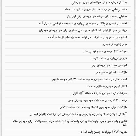
هشدار درباره فروش حواله‌های صوری وارداتی
دانستنی‌هایی درباره صنعت خودروی ایران؛ ۱۰ جمله
بدقولی لوسید برای عرضه خودروهای برقی ارزان‌تر
نخستین خودروی پلاگین هیبریدی بی‌وای‌دی با سوخت ترکیبی به بازار آمد
رونمایی چین از اولین استانداردهای ایمنی اجباری برای خودروهای خودران
اعلام شرایط فروش مشارکت در تولید محصول سایپا از هفته آینده
بهار زیان‌ساز خودرو
عرضه ۴۲ درصدی سهام تودلی سایپا
فروش بی‌وای‌دی شتاب گرفت
افزایش قیمت خودروهای برقی
بازگشت نیسان به سوددهی
اسب بخار در صنعت خودرو به چه معناست؟/ تاریخچه+ مفهوم
انتقال تورم خودرو به بازار خدمات
جزئیات تردد خودرو با پلاک منطقه آزاد انزلی
رشد ۱۲۰درصدی صادرات خودروهای برقی چین
بازگشت واژه «خودروی اقتصادی» به ادبیات سیاست‌گذار
آمادگی ناوگان امدادی ایران‌خودرو برای خدمات‌رسانی در بازگشت زائران اربعین
نتایج چهاردهمین دوره اولویت‌بندی درخواست‌های ثبت شده خرید محصولات ایران خودرو اعلام
شد
هزینه ۱۷.۷ میلیاردی بهمن بابت انرژی