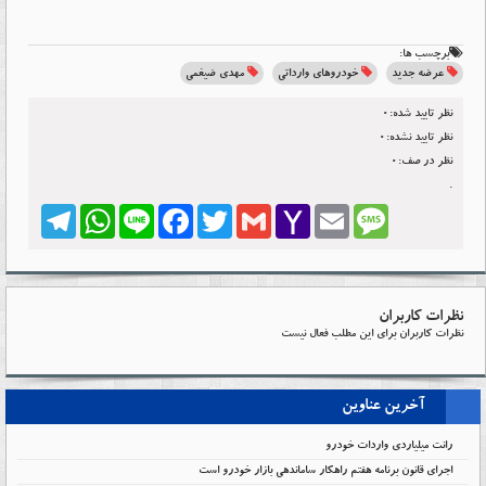
برچسب ها:
عرضه جدید
خودروهای وارداتی
مهدی ضیغمی
نظر تایید شده:0
نظر تایید نشده:0
نظر در صف:0
.
Telegram
WhatsApp
Line
Facebook
Twitter
Gmail
Yahoo
Email
Message
Mail
نظرات کاربران
نظرات کاربران برای این مطلب فعال نیست
آخرین عناوین
رانت میلیاردی واردات خودرو
اجرای قانون برنامه هفتم راهکار ساماندهی بازار خودرو است