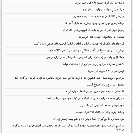
رشد درآمد گروه بهمن با وجود افت تولید
درآمدزایی دولت از واردات خودرو
ریزش تقاضا در مرحله جدید عرضه خودرو
برنامه‌ریزی فورد برای ورود چینی‌ها به بازار آمریکا
چراغ سبز گمرک برای واردات اتوبوس‌های کارکرده
هشدار به متقاضیان خودروهای فرسوده
قراردادهای یک‌طرفه خودروسازان با قطعه‌سازان/ انجمن‌های صنفی ورود کنند
برخی مشتریان سایپا از تأخیر طولانی در تحویل شاهین گلایه دارند
راه‌اندازی واحد ویژه «یارا» برای تسریع امدادرسانی به زائران اربعین
کاهش مصرف انرژی پارس‌خودرو از ناحیه افت تولید
قبض انرژی ۸۴ میلیاردی سایپا
مراسم اولویت‌بندی چهاردهمین دوره ثبت درخواست خرید محصولات ایران‌خودرو برگزار شد
معمای تیراژ پس از اصلاح قیمت
اختصاص سهمیه ویژه ارزی برای قطعات وارداتی ها
شورای رقابت: قراردادهای مشارکت در تولید خودرو غیرقانونی نیست
خودروهای جدید شیائومی در راه بازار
برنامه‌ریزی برای واردات ۷۵ هزار خودرو
من دستش را می‌گیرم، شما پایش را؛ با هم بیندازیمش بیرون
مراسم اولویت بندی چهاردهمین دوره ثبت درخواست خرید محصولات ایران‌خودرو شنبه برگزار
می‌شود