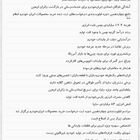
بازگشت واژه «خودروی اقتصادی» به ادبیات سیاست‌گذار
آمادگی ناوگان امدادی ایران‌خودرو برای خدمات‌رسانی در بازگشت زائران اربعین
نتایج چهاردهمین دوره اولویت‌بندی درخواست‌های ثبت شده خرید محصولات ایران خودرو اعلام
شد
هزینه ۱۷.۷ میلیاردی بهمن بابت انرژی
رشد درآمد گروه بهمن با وجود افت تولید
درآمدزایی دولت از واردات خودرو
ریزش تقاضا در مرحله جدید عرضه خودرو
برنامه‌ریزی فورد برای ورود چینی‌ها به بازار آمریکا
چراغ سبز گمرک برای واردات اتوبوس‌های کارکرده
هشدار به متقاضیان خودروهای فرسوده
قراردادهای یک‌طرفه خودروسازان با قطعه‌سازان/ انجمن‌های صنفی ورود کنند
برخی مشتریان سایپا از تأخیر طولانی در تحویل شاهین گلایه دارند
راه‌اندازی واحد ویژه «یارا» برای تسریع امدادرسانی به زائران اربعین
کاهش مصرف انرژی پارس‌خودرو از ناحیه افت تولید
قبض انرژی ۸۴ میلیاردی سایپا
مراسم اولویت‌بندی چهاردهمین دوره ثبت درخواست خرید محصولات ایران‌خودرو برگزار شد
معمای تیراژ پس از اصلاح قیمت
اختصاص سهمیه ویژه ارزی برای قطعات وارداتی ها
شورای رقابت: قراردادهای مشارکت در تولید خودرو غیرقانونی نیست