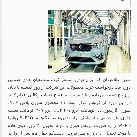
است.
طبق اطلاعیه‌ای که ایران‌خودرو منتشر کرده متقاضیان عادی هفتمین
دوره ثبت درخواست خرید محصولات این شرکت از روز گذشته تا پایان
روز پنج‌شنبه ۹ مردادماه باید نسبت به افتتاح حساب وکالتی اقدام کنند.
در این دوره از فروش قرار است ۱۱ محصول سورن پلاس XU۷،
سورن گازسوز، دنا اتوماتیک، پژو ۲۰۷ TU۳، پژو ۲۰۷ اتوماتیک سقف
فلزی، تارا دستی و اتوماتیک، رانا پلاس،‌هایما X۷،‌هایما S۵PRO و‌هایما
S۷PRO را به صورت فروش فوری با موعد تحویل ۳۰ روز، فوق‌العاده
با موعد تحویل ۹۰ روز و پیش‌فروش دست‌کم چهار ماه پس از واریز