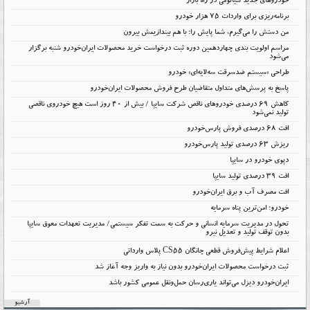
خودروهای جدید شیائومی در راه بازار
برنامه‌ریزی برای واردات ۷۵ هزار خودرو
من دستش را می‌گیرم، شما پایش را؛ با هم بیندازیمش بیرون
مراسم اولویت بندی چهاردهمین دوره ثبت درخواست خرید محصولات ایران‌خودرو شنبه برگزار
می‌شود
طراحی «سیستم ضدسرقت سه‌لایه‌ای» خودرو
پاسخ به پرسش‌های متداول متقاضیان طرح فروش محصولات ایران‌خودرو
کاهش ۶۹ درصدی خودروهای ناقص شرکت سایپا / بیش از ۴۰ روز است هیچ خودروی ناقصی
تولید نمی‌شود
افت 68 درصدی فروش پارس‌خودرو
ریزش 63 درصدی تولید پارس‌خودرو
دپوی خودرو در سایپا
افت ۳۹ درصدی تولید سایپا
افت مصرف آب و برق ایران‌خودرو
خودرو؛ امن‌ترین پناه سرمایه
تحول در مدیریت سرمایه انسانی و حرکت به سمت تفکر سیستمی/ مدیریت تعهدات معوق سایپا
بدون توقف تولید و تعدیل نیرو
اعلام شرایط پیش‌فروش قطعی چانگان CS55 پلاس وارداتی
ثبت درخواست محصولات ایران‌خودرو بدون نیاز به واریز وجه آغاز شد
ایران‌خودرو دیزل می‌تواند یاری‌رسان حمل‌ونقل عمومی کشور باشد
آرشیو