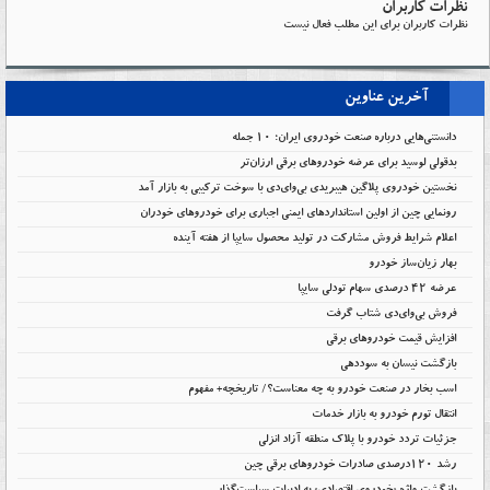
نظرات کاربران
نظرات کاربران برای این مطلب فعال نیست
آخرین عناوین
دانستنی‌هایی درباره صنعت خودروی ایران؛ ۱۰ جمله
بدقولی لوسید برای عرضه خودروهای برقی ارزان‌تر
نخستین خودروی پلاگین هیبریدی بی‌وای‌دی با سوخت ترکیبی به بازار آمد
رونمایی چین از اولین استانداردهای ایمنی اجباری برای خودروهای خودران
اعلام شرایط فروش مشارکت در تولید محصول سایپا از هفته آینده
بهار زیان‌ساز خودرو
عرضه ۴۲ درصدی سهام تودلی سایپا
فروش بی‌وای‌دی شتاب گرفت
افزایش قیمت خودروهای برقی
بازگشت نیسان به سوددهی
اسب بخار در صنعت خودرو به چه معناست؟/ تاریخچه+ مفهوم
انتقال تورم خودرو به بازار خدمات
جزئیات تردد خودرو با پلاک منطقه آزاد انزلی
رشد ۱۲۰درصدی صادرات خودروهای برقی چین