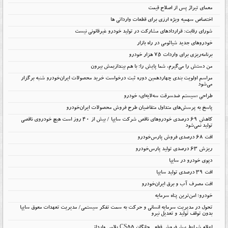
معمای تیراژ پس از اصلاح قیمت
اختصاص سهمیه ویژه ارزی برای قطعات وارداتی ها
شورای رقابت: قراردادهای مشارکت در تولید خودرو غیرقانونی نیست
خودروهای جدید شیائومی در راه بازار
برنامه‌ریزی برای واردات ۷۵ هزار خودرو
من دستش را می‌گیرم، شما پایش را؛ با هم بیندازیمش بیرون
مراسم اولویت بندی چهاردهمین دوره ثبت درخواست خرید محصولات ایران‌خودرو شنبه برگزار
می‌شود
طراحی «سیستم ضدسرقت سه‌لایه‌ای» خودرو
پاسخ به پرسش‌های متداول متقاضیان طرح فروش محصولات ایران‌خودرو
کاهش ۶۹ درصدی خودروهای ناقص شرکت سایپا / بیش از ۴۰ روز است هیچ خودروی ناقصی
تولید نمی‌شود
افت 68 درصدی فروش پارس‌خودرو
ریزش 63 درصدی تولید پارس‌خودرو
دپوی خودرو در سایپا
افت ۳۹ درصدی تولید سایپا
افت مصرف آب و برق ایران‌خودرو
خودرو؛ امن‌ترین پناه سرمایه
تحول در مدیریت سرمایه انسانی و حرکت به سمت تفکر سیستمی/ مدیریت تعهدات معوق سایپا
بدون توقف تولید و تعدیل نیرو