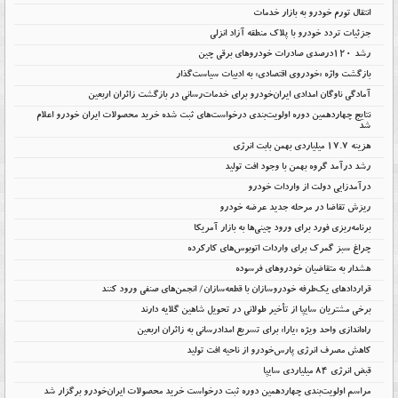
انتقال تورم خودرو به بازار خدمات
جزئیات تردد خودرو با پلاک منطقه آزاد انزلی
رشد ۱۲۰درصدی صادرات خودروهای برقی چین
بازگشت واژه «خودروی اقتصادی» به ادبیات سیاست‌گذار
آمادگی ناوگان امدادی ایران‌خودرو برای خدمات‌رسانی در بازگشت زائران اربعین
نتایج چهاردهمین دوره اولویت‌بندی درخواست‌های ثبت شده خرید محصولات ایران خودرو اعلام
شد
هزینه ۱۷.۷ میلیاردی بهمن بابت انرژی
رشد درآمد گروه بهمن با وجود افت تولید
درآمدزایی دولت از واردات خودرو
ریزش تقاضا در مرحله جدید عرضه خودرو
برنامه‌ریزی فورد برای ورود چینی‌ها به بازار آمریکا
چراغ سبز گمرک برای واردات اتوبوس‌های کارکرده
هشدار به متقاضیان خودروهای فرسوده
قراردادهای یک‌طرفه خودروسازان با قطعه‌سازان/ انجمن‌های صنفی ورود کنند
برخی مشتریان سایپا از تأخیر طولانی در تحویل شاهین گلایه دارند
راه‌اندازی واحد ویژه «یارا» برای تسریع امدادرسانی به زائران اربعین
کاهش مصرف انرژی پارس‌خودرو از ناحیه افت تولید
قبض انرژی ۸۴ میلیاردی سایپا
مراسم اولویت‌بندی چهاردهمین دوره ثبت درخواست خرید محصولات ایران‌خودرو برگزار شد