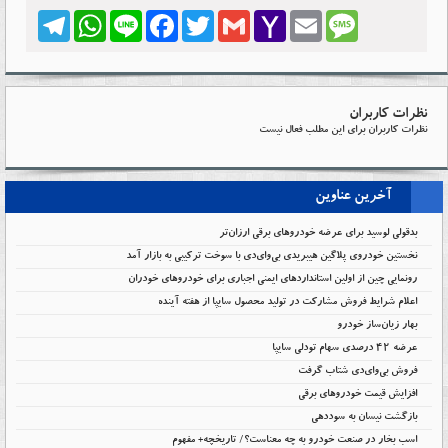
Telegram
WhatsApp
Line
Facebook
Twitter
Gmail
Yahoo
Email
Message
Mail
نظرات کاربران
نظرات کاربران برای این مطلب فعال نیست
آخرین عناوین
بدقولی لوسید برای عرضه خودروهای برقی ارزان‌تر
نخستین خودروی پلاگین هیبریدی بی‌وای‌دی با سوخت ترکیبی به بازار آمد
رونمایی چین از اولین استانداردهای ایمنی اجباری برای خودروهای خودران
اعلام شرایط فروش مشارکت در تولید محصول سایپا از هفته آینده
بهار زیان‌ساز خودرو
عرضه ۴۲ درصدی سهام تودلی سایپا
فروش بی‌وای‌دی شتاب گرفت
افزایش قیمت خودروهای برقی
بازگشت نیسان به سوددهی
اسب بخار در صنعت خودرو به چه معناست؟/ تاریخچه+ مفهوم