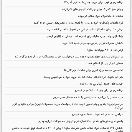
برنامه‌ریزی فورد برای ورود چینی‌ها به بازار آمریکا
چراغ سبز گمرک برای واردات اتوبوس‌های کارکرده
هشدار به متقاضیان خودروهای فرسوده
قراردادهای یک‌طرفه خودروسازان با قطعه‌سازان/ انجمن‌های صنفی ورود کنند
برخی مشتریان سایپا از تأخیر طولانی در تحویل شاهین گلایه دارند
راه‌اندازی واحد ویژه «یارا» برای تسریع امدادرسانی به زائران اربعین
کاهش مصرف انرژی پارس‌خودرو از ناحیه افت تولید
قبض انرژی ۸۴ میلیاردی سایپا
مراسم اولویت‌بندی چهاردهمین دوره ثبت درخواست خرید محصولات ایران‌خودرو برگزار شد
معمای تیراژ پس از اصلاح قیمت
اختصاص سهمیه ویژه ارزی برای قطعات وارداتی ها
شورای رقابت: قراردادهای مشارکت در تولید خودرو غیرقانونی نیست
خودروهای جدید شیائومی در راه بازار
برنامه‌ریزی برای واردات ۷۵ هزار خودرو
من دستش را می‌گیرم، شما پایش را؛ با هم بیندازیمش بیرون
مراسم اولویت بندی چهاردهمین دوره ثبت درخواست خرید محصولات ایران‌خودرو شنبه برگزار
می‌شود
طراحی «سیستم ضدسرقت سه‌لایه‌ای» خودرو
پاسخ به پرسش‌های متداول متقاضیان طرح فروش محصولات ایران‌خودرو
کاهش ۶۹ درصدی خودروهای ناقص شرکت سایپا / بیش از ۴۰ روز است هیچ خودروی ناقصی