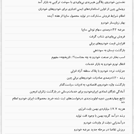
نخستین خودروی پلاگین هیبریدی بی‌وای‌دی با سوخت ترکیبی به بازار آمد
رونمایی چین از اولین استانداردهای ایمنی اجباری برای خودروهای خودران
اعلام شرایط فروش مشارکت در تولید محصول سایپا از هفته آینده
بهار زیان‌ساز خودرو
عرضه ۴۲ درصدی سهام تودلی سایپا
فروش بی‌وای‌دی شتاب گرفت
افزایش قیمت خودروهای برقی
بازگشت نیسان به سوددهی
اسب بخار در صنعت خودرو به چه معناست؟/ تاریخچه+ مفهوم
انتقال تورم خودرو به بازار خدمات
جزئیات تردد خودرو با پلاک منطقه آزاد انزلی
رشد ۱۲۰درصدی صادرات خودروهای برقی چین
بازگشت واژه «خودروی اقتصادی» به ادبیات سیاست‌گذار
آمادگی ناوگان امدادی ایران‌خودرو برای خدمات‌رسانی در بازگشت زائران اربعین
نتایج چهاردهمین دوره اولویت‌بندی درخواست‌های ثبت شده خرید محصولات ایران خودرو اعلام
شد
هزینه ۱۷.۷ میلیاردی بهمن بابت انرژی
رشد درآمد گروه بهمن با وجود افت تولید
درآمدزایی دولت از واردات خودرو
ریزش تقاضا در مرحله جدید عرضه خودرو