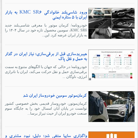
ورود شاسی‌بلند خانوادگی KMC SR6 به بازار
ایران با ۵ ستاره ایمنی
خودرونامه/ کرمان موتور با معرفی شاسی‌بلند جدید
KMC SR6، سومین محصول تازه خود در سال ۱۴۰۴ را
به بازار ایران عرضه کرد. این...
هیبریدسازی قبل از برقی‌سازی؛ نیاز ایران در گذار
به حمل و نقل پاک
خودرونامه/ در حالی که جهان با الگوهای متنوع به سمت
برقی‌سازی حمل و نقل حرکت می‌کند، ایران با ناترازی
انرژی، ناوگان ...
کرمان‌موتور سومین خودروساز ایران شد
کرمان‌موتور، خودروساز قدیمی بخش خصوصی کشور
توانست در پایان آبان امسال خود را به جایگاه سوم
صنعت خودرو ایران از حیث تیراژ برسا...
واگذاری سایپا منتفی شد؛ دلیل: نبود مشتری و