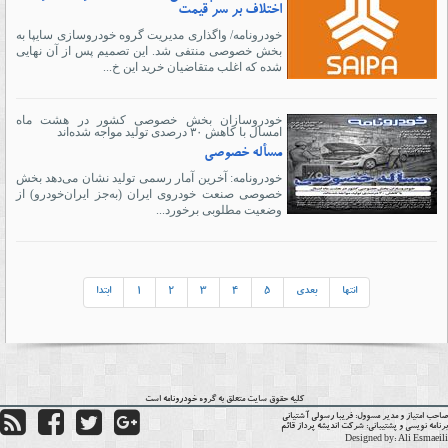
اختلاف بر سر قیمت
خودرونامه/ واگذاری مدیریت گروه خودروسازی سایپا به
بخش خصوصی منتفی شد. این تصمیم پس از آن نهایی
شده که اغلب متقاضیان خرید این خ...
خودروسازان بخش خصوصی کشور در هشت ماه
امسال با کاهش ۳۰ درصدی تولید مواجه شده‌اند
مسأله خصوصی
خودرونامه: آخرین آمار رسمی تولید نشان می‌دهد بخش
خصوصی صنعت خودروی ایران (به‌جز ایران‌خودرو) از
وضعیت مطلوبی برخورد...
انتها
بعدی
5
4
3
2
1
ابتدا
کلیه حقوق سایت متعلق به گروه
خودرونامه
است
حب امتیاز و مدیر مسوول:
فریبا رسولی آشتیانی
نامه نویسی و پشتیبانی:
شرکت اندیشه پرداز قائم
Designed by:
Ali Esmaei