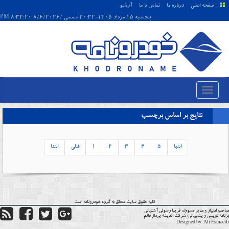
صفحه اصلی
درباره ما
تماس با ما
آرشیو
پنجشنبه 15 مرداد 1405-20:32 شمسی /8/6/2026 8:32:20 PM
نتایج بر اساس برچسب
انتها
5
4
3
2
1
قبلی
ابتدا
کلیه حقوق سایت متعلق به گروه
خودرونامه
است
حب امتیاز و مدیر مسوول:
فریبا رسولی آشتیانی
نامه نویسی و پشتیبانی:
شرکت اندیشه پرداز قائم
Designed by:
Ali Esmaei