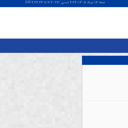
جمعه 16 مرداد 1405-7:24 شمسی /8/7/2026 7:24:24 AM