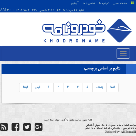
صفحه اصلی
درباره ما
تماس با ما
آرشیو
شنبه 17 مرداد 1405-4:11 شمسی /8/8/2026 4:11:12 AM
نتایج بر اساس برچسب
انتها
بعدی
5
4
3
2
1
قبلی
ابتدا
کلیه حقوق سایت متعلق به گروه
خودرونامه
است
حب امتیاز و مدیر مسوول:
فریبا رسولی آشتیانی
نامه نویسی و پشتیبانی:
شرکت اندیشه پرداز قائم
Designed by:
Ali Esmaei